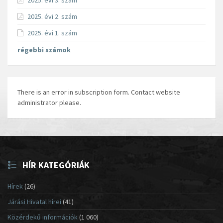
2025. évi 3. szám
2025. évi 2. szám
2025. évi 1. szám
régebbi számok
There is an error in subscription form. Contact website
administrator please.
HÍR KATEGÓRIÁK
Hírek
(26)
Járási Hivatal hírei
(41)
Közérdekű információk
(1 060)