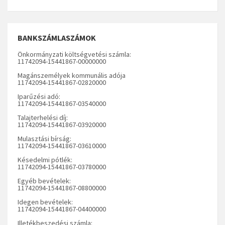
BANKSZÁMLASZÁMOK
Önkormányzati költségvetési számla:
11742094-15441867-00000000
Magánszemélyek kommunális adója
11742094-15441867-02820000
Iparűzési adó:
11742094-15441867-03540000
Talajterhelési díj:
11742094-15441867-03920000
Mulasztási bírság:
11742094-15441867-03610000
Késedelmi pótlék:
11742094-15441867-03780000
Egyéb bevételek:
11742094-15441867-08800000
Idegen bevételek:
11742094-15441867-04400000
Illetékbeszedési számla: