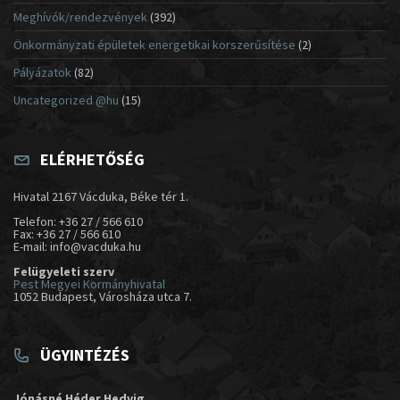
Meghívók/rendezvények
(392)
Önkormányzati épületek energetikai korszerűsítése
(2)
Pályázatok
(82)
Uncategorized @hu
(15)
ELÉRHETŐSÉG
Hivatal 2167 Vácduka, Béke tér 1.
Telefon: +36 27 / 566 610
Fax: +36 27 / 566 610
E-mail: info@vacduka.hu
Felügyeleti szerv
Pest Megyei Kormányhivatal
1052 Budapest, Városháza utca 7.
ÜGYINTÉZÉS
Jónásné Héder Hedvig