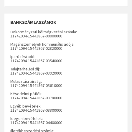
BANKSZÁMLASZÁMOK
Önkormányzati költségvetési számla:
11742094-15441867-00000000
Magánszemélyek kommunális adója
11742094-15441867-02820000
Iparűzési adó:
11742094-15441867-03540000
Talajterhelési díj:
11742094-15441867-03920000
Mulasztási bírság:
11742094-15441867-03610000
Késedelmi pótlék:
11742094-15441867-03780000
Egyéb bevételek:
11742094-15441867-08800000
Idegen bevételek:
11742094-15441867-04400000
Illetékbeszedési számla: