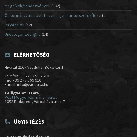
Meghívók/rendezvények
(392)
Önkormányzati épületek energetikai korszerűsítése
(2)
Pályázatok
(82)
Uncategorized @hu
(14)
ELÉRHETŐSÉG
Hivatal 2167 Vácduka, Béke tér 1.
Telefon: +36 27 / 566 610
Fax: +36 27 / 566 610
E-mail: info@vacduka.hu
Felügyeleti szerv
Pest Megyei Kormányhivatal
1052 Budapest, Városháza utca 7.
ÜGYINTÉZÉS
Jónásné Héder Hedvig