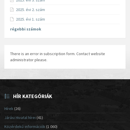
2025. évi 3. szám
2025. évi 2. szám
2025. évi 1. szám
régebbi számok
There is an error in subscription form. Contact website
administrator please.
HÍR KATEGÓRIÁK
Hírek
(26)
Járási Hivatal hírei
(41)
Közérdekű információk
(1 060)