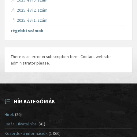
2025. évi 3. szám
2025. évi 2. szám
2025. évi 1. szám
régebbi számok
There is an error in subscription form. Contact website
administrator please.
HÍR KATEGÓRIÁK
Hírek
(26)
Járási Hivatal hírei
(41)
Közérdekű információk
(1 060)