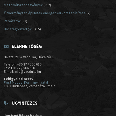
Meghívók/rendezvények
(392)
Önkormányzati épületek energetikai korszerűsítése
(2)
Pályázatok
(82)
Uncategorized @hu
(15)
ELÉRHETŐSÉG
Hivatal 2167 Vácduka, Béke tér 1.
Telefon: +36 27 / 566 610
Fax: +36 27 / 566 610
E-mail: info@vacduka.hu
Felügyeleti szerv
Pest Megyei Kormányhivatal
1052 Budapest, Városháza utca 7.
ÜGYINTÉZÉS
Jónásné Héder Hedvig