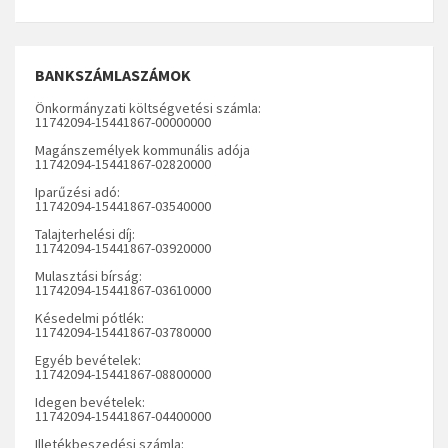
BANKSZÁMLASZÁMOK
Önkormányzati költségvetési számla:
11742094-15441867-00000000
Magánszemélyek kommunális adója
11742094-15441867-02820000
Iparűzési adó:
11742094-15441867-03540000
Talajterhelési díj:
11742094-15441867-03920000
Mulasztási bírság:
11742094-15441867-03610000
Késedelmi pótlék:
11742094-15441867-03780000
Egyéb bevételek:
11742094-15441867-08800000
Idegen bevételek:
11742094-15441867-04400000
Illetékbeszedési számla: