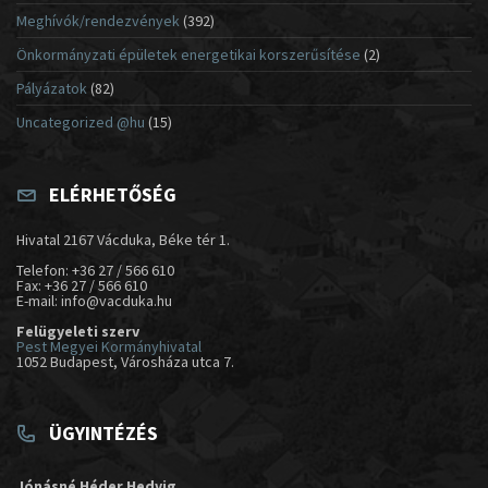
Meghívók/rendezvények
(392)
Önkormányzati épületek energetikai korszerűsítése
(2)
Pályázatok
(82)
Uncategorized @hu
(15)
ELÉRHETŐSÉG
Hivatal 2167 Vácduka, Béke tér 1.
Telefon: +36 27 / 566 610
Fax: +36 27 / 566 610
E-mail: info@vacduka.hu
Felügyeleti szerv
Pest Megyei Kormányhivatal
1052 Budapest, Városháza utca 7.
ÜGYINTÉZÉS
Jónásné Héder Hedvig