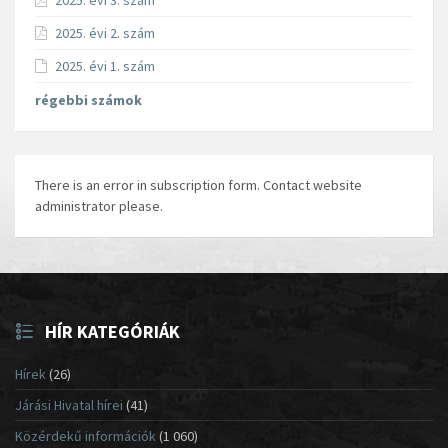
2025. évi 3. szám
2025. évi 2. szám
2025. évi 1. szám
régebbi számok
There is an error in subscription form. Contact website
administrator please.
HÍR KATEGÓRIÁK
Hírek
(26)
Járási Hivatal hírei
(41)
Közérdekű információk
(1 060)