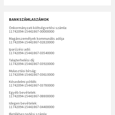
BANKSZÁMLASZÁMOK
Önkormányzati költségvetési számla:
11742094-15441867-00000000
Magánszemélyek kommunális adója
11742094-15441867-02820000
Iparűzési adó:
11742094-15441867-03540000
Talajterhelési díj:
11742094-15441867-03920000
Mulasztási bírság:
11742094-15441867-03610000
Késedelmi pótlék:
11742094-15441867-03780000
Egyéb bevételek:
11742094-15441867-08800000
Idegen bevételek:
11742094-15441867-04400000
Illetékbeszedési számla: