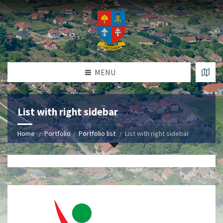
MENU
List with right sidebar
Home
Portfolio
Portfolio list
List with right sidebar