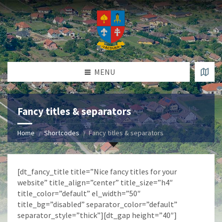
MENU
Fancy titles & separators
Home
Shortcodes
Fancy titles & separators
[dt_fancy_title title=”Nice fancy titles for your
website” title_align=”center” title_size=”h4″
title_color=”default” el_width=”50″
title_bg=”disabled” separator_color=”default”
separator_style=”thick”][dt_gap height=”40″]