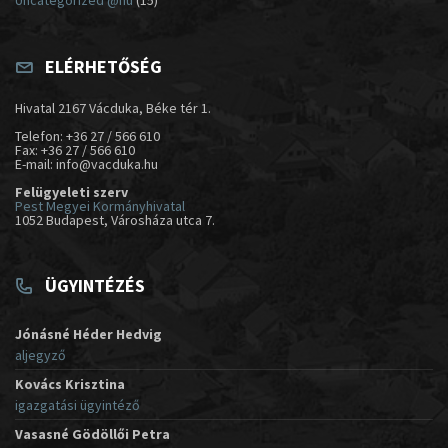
Uncategorized @hu
(15)
ELÉRHETŐSÉG
Hivatal 2167 Vácduka, Béke tér 1.
Telefon: +36 27 / 566 610
Fax: +36 27 / 566 610
E-mail: info@vacduka.hu
Felügyeleti szerv
Pest Megyei Kormányhivatal
1052 Budapest, Városháza utca 7.
ÜGYINTÉZÉS
Jónásné Héder Hedvig
aljegyző
Kovács Krisztina
igazgatási ügyintéző
Vasasné Gödöllői Petra