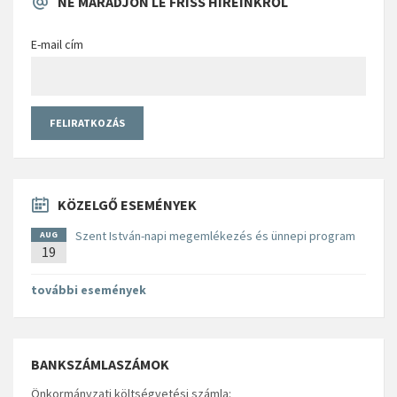
NE MARADJON LE FRISS HÍREINKRŐL
E-mail cím
KÖZELGŐ ESEMÉNYEK
Szent István-napi megemlékezés és ünnepi program
AUG
19
további események
BANKSZÁMLASZÁMOK
Önkormányzati költségvetési számla: