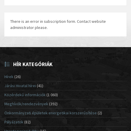
There is an error in subscription form. Contact website
administrator please.
HÍR KATEGÓRIÁK
Hírek
(26)
Járási Hivatal hírei
(41)
Közérdekű információk
(1 060)
Meghívók/rendezvények
(392)
Önkormányzati épületek energetikai korszerűsítése
(2)
Pályázatok
(82)