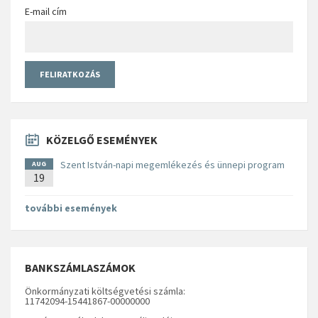
E-mail cím
KÖZELGŐ ESEMÉNYEK
Szent István-napi megemlékezés és ünnepi program
AUG
19
további események
BANKSZÁMLASZÁMOK
Önkormányzati költségvetési számla:
11742094-15441867-00000000