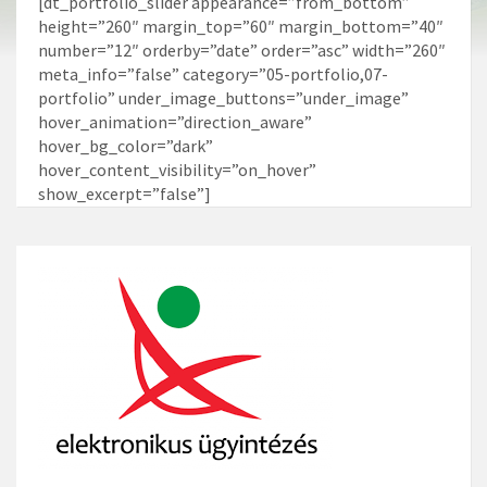
[dt_portfolio_slider appearance=”from_bottom”
height=”260″ margin_top=”60″ margin_bottom=”40″
number=”12″ orderby=”date” order=”asc” width=”260″
meta_info=”false” category=”05-portfolio,07-
portfolio” under_image_buttons=”under_image”
hover_animation=”direction_aware”
hover_bg_color=”dark”
hover_content_visibility=”on_hover”
show_excerpt=”false”]