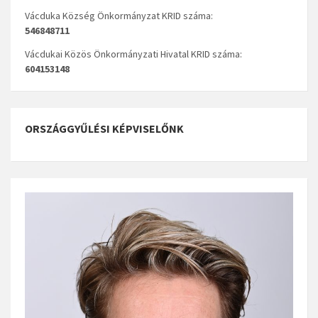
Vácduka Község Önkormányzat KRID száma:
546848711
Vácdukai Közös Önkormányzati Hivatal KRID száma:
604153148
ORSZÁGGYŰLÉSI KÉPVISELŐNK