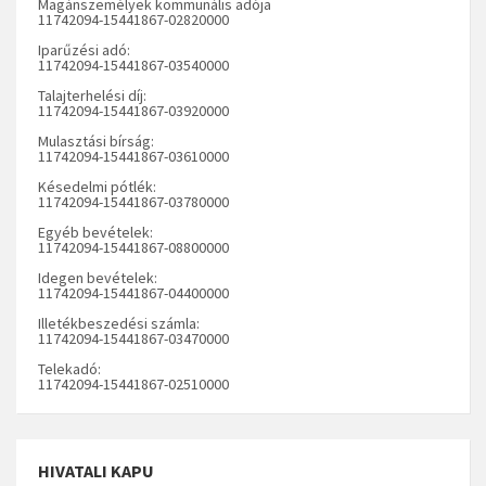
Magánszemélyek kommunális adója
11742094-15441867-02820000
Iparűzési adó:
11742094-15441867-03540000
Talajterhelési díj:
11742094-15441867-03920000
Mulasztási bírság:
11742094-15441867-03610000
Késedelmi pótlék:
11742094-15441867-03780000
Egyéb bevételek:
11742094-15441867-08800000
Idegen bevételek:
11742094-15441867-04400000
Illetékbeszedési számla:
11742094-15441867-03470000
Telekadó:
11742094-15441867-02510000
HIVATALI KAPU