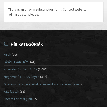
There is an error in subscription form. Contact website
administrator please.
HÍR KATEGÓRIÁK
Hírek
(26)
Járási Hivatal hírei
(41)
Közérdekű információk
(1 060)
Meghívók/rendezvények
(392)
Önkormányzati épületek energetikai korszerűsítése
(2)
Pályázatok
(82)
Uncategorized @hu
(15)