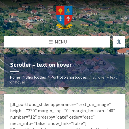
MENU
Scroller – text on hover
Home
Shortcodes
Portfolio shortcodes
Scroller – text
on hover
[dt_portfolio_slider appearance=”text_on_image”
height=”230″ margin_top=”0″ margin_bottom=”40″
number=”12″ orderby=”date” order=”desc”
meta_info=”false” show_link=”false”]