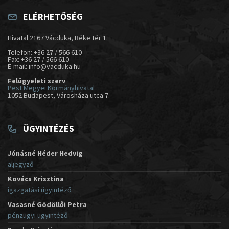
ELÉRHETŐSÉG
Hivatal 2167 Vácduka, Béke tér 1.
Telefon: +36 27 / 566 610
Fax: +36 27 / 566 610
E-mail: info@vacduka.hu
Felügyeleti szerv
Pest Megyei Kormányhivatal
1052 Budapest, Városháza utca 7.
ÜGYINTÉZÉS
Jónásné Héder Hedvig
aljegyző
Kovács Krisztina
igazgatási ügyintéző
Vasasné Gödöllői Petra
pénzügyi ügyintéző