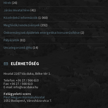
Hírek
(26)
Járási Hivatal hírei
(41)
Közérdekű információk
(1 060)
Meghívók/rendezvények
(392)
Önkormányzati épületek energetikai korszerűsítése
(2)
Pályázatok
(82)
Uncategorized @hu
(14)
ELÉRHETŐSÉG
Hivatal 2167 Vácduka, Béke tér 1.
Telefon: +36 27 / 566 610
Fax: +36 27 / 566 610
E-mail: info@vacduka.hu
Felügyeleti szerv
Pest Megyei Kormányhivatal
1052 Budapest, Városháza utca 7.