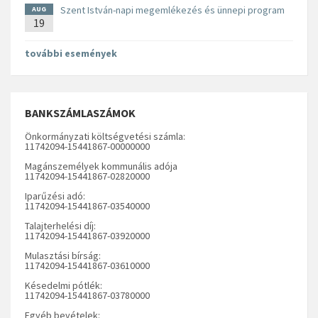
Szent István-napi megemlékezés és ünnepi program
AUG
19
további események
BANKSZÁMLASZÁMOK
Önkormányzati költségvetési számla:
11742094-15441867-00000000
Magánszemélyek kommunális adója
11742094-15441867-02820000
Iparűzési adó:
11742094-15441867-03540000
Talajterhelési díj:
11742094-15441867-03920000
Mulasztási bírság:
11742094-15441867-03610000
Késedelmi pótlék:
11742094-15441867-03780000
Egyéb bevételek: