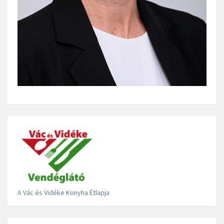
A Vác és Vidéke Konyha Étlapja