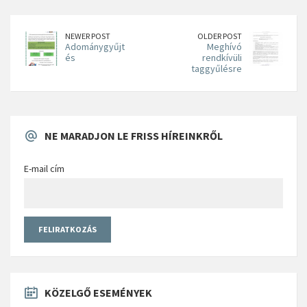
NEWER POST
OLDER POST
Adománygyűjt
Meghívó
és
rendkívüli
taggyűlésre
NE MARADJON LE FRISS HÍREINKRŐL
E-mail cím
KÖZELGŐ ESEMÉNYEK