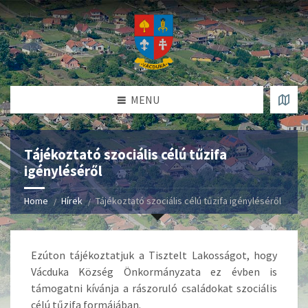
MENU
Tájékoztató szociális célú tűzifa
igényléséről
Home
Hírek
Tájékoztató szociális célú tűzifa igényléséről
Ezúton tájékoztatjuk a Tisztelt Lakosságot, hogy
Vácduka Község Önkormányzata ez évben is
támogatni kívánja a rászoruló családokat szociális
célú tűzifa formájában.