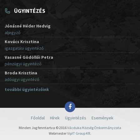
ÜGYINTÉZÉS
Jónásné Héder Hedvig
aljegyző
Kovács Krisztina
igazgatási ügyintéző
Vasasné Gödöllői Petra
pénzügyi ügyintéző
Broda Krisztina
adóügyi ügyintéző
további ügyintézőink
Főoldal
Hírek
Ügyintézés
Események
Minden Jog fenntartva © 2016
Vácduka Község Önkormányzata
Webmester
VipIT Group Kft.