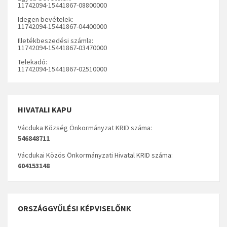
11742094-15441867-08800000
Idegen bevételek:
11742094-15441867-04400000
Illetékbeszedési számla:
11742094-15441867-03470000
Telekadó:
11742094-15441867-02510000
HIVATALI KAPU
Vácduka Község Önkormányzat KRID száma:
546848711
Vácdukai Közös Önkormányzati Hivatal KRID száma:
604153148
ORSZÁGGYŰLÉSI KÉPVISELŐNK