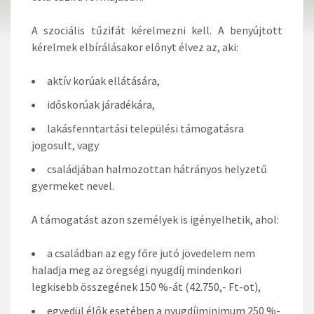
A szociális tűzifát kérelmezni kell. A benyújtott
kérelmek elbírálásakor előnyt élvez az, aki:
aktív korúak ellátására,
időskorúak járadékára,
lakásfenntartási települési támogatásra
jogosult, vagy
családjában halmozottan hátrányos helyzetű
gyermeket nevel.
A támogatást azon személyek is igényelhetik, ahol:
a családban az egy főre jutó jövedelem nem
haladja meg az öregségi nyugdíj mindenkori
legkisebb összegének 150 %-át (42.750,- Ft-ot),
egyedül élők esetében a nyugdíjminimum 250 %-