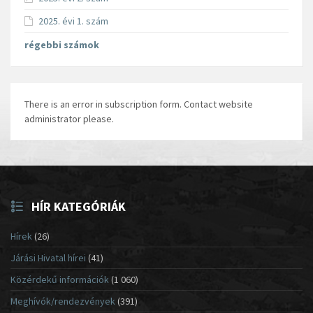
2025. évi 1. szám
régebbi számok
There is an error in subscription form. Contact website
administrator please.
HÍR KATEGÓRIÁK
Hírek
(26)
Járási Hivatal hírei
(41)
Közérdekű információk
(1 060)
Meghívók/rendezvények
(391)