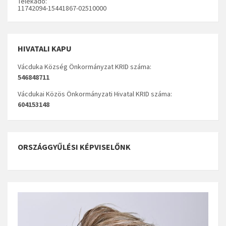
Telekadó:
11742094-15441867-02510000
HIVATALI KAPU
Vácduka Község Önkormányzat KRID száma:
546848711
Vácdukai Közös Önkormányzati Hivatal KRID száma:
604153148
ORSZÁGGYŰLÉSI KÉPVISELŐNK