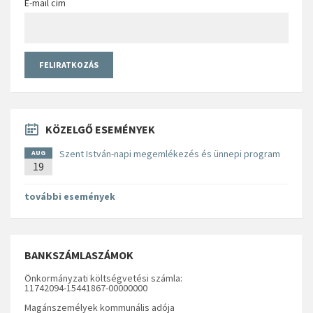
E-mail cím
KÖZELGŐ ESEMÉNYEK
Szent István-napi megemlékezés és ünnepi program
AUG
19
további események
BANKSZÁMLASZÁMOK
Önkormányzati költségvetési számla:
11742094-15441867-00000000
Magánszemélyek kommunális adója