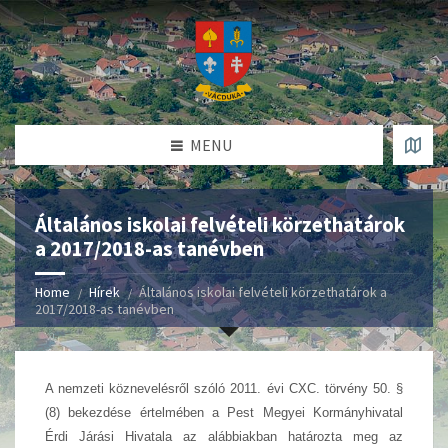
MENU
Általános iskolai felvételi körzethatárok
a 2017/2018-as tanévben
Home
Hírek
Általános iskolai felvételi körzethatárok a
2017/2018-as tanévben
A
nemzeti köznevelésről szóló 2011. évi CXC. törvény
50. §
(8) bekezdése értelmében a Pest Megyei Kormányhivatal
Érdi Járási Hivatala az alábbiakban határozta meg az