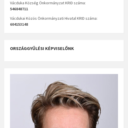
Vácduka Község Önkormányzat KRID száma:
546848711
Vácdukai Közös Önkormányzati Hivatal KRID száma:
604153148
ORSZÁGGYŰLÉSI KÉPVISELŐNK