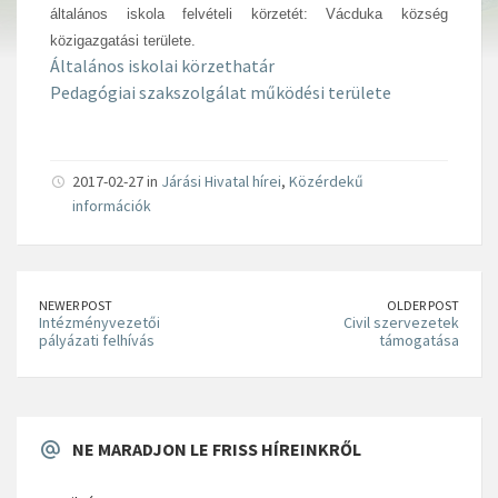
általános iskola felvételi körzetét: Vácduka község
közigazgatási területe.
Általános iskolai körzethatár
Pedagógiai szakszolgálat működési területe
2017-02-27 in
Járási Hivatal hírei
,
Közérdekű
információk
NEWER POST
OLDER POST
Intézményvezetői
Civil szervezetek
pályázati felhívás
támogatása
NE MARADJON LE FRISS HÍREINKRŐL