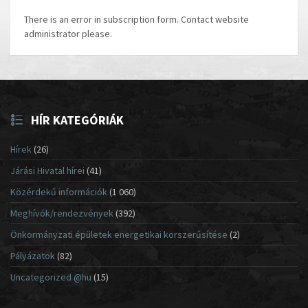
There is an error in subscription form. Contact website
administrator please.
HÍR KATEGÓRIÁK
Hírek
(26)
Járási Hivatal hírei
(41)
Közérdekű információk
(1 060)
Meghívók/rendezvények
(392)
Önkormányzati épületek energetikai korszerűsítése
(2)
Pályázatok
(82)
Uncategorized @hu
(15)