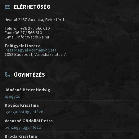
ELÉRHETŐSÉG
Hivatal 2167 Vácduka, Béke tér 1.
Telefon: +36 27 / 566 610
Fax: +36 27 / 566 610
E-mail: info@vacduka.hu
Felügyeleti szerv
Pest Megyei Kormányhivatal
1052 Budapest, Városháza utca 7.
ÜGYINTÉZÉS
Jónásné Héder Hedvig
aljegyző
Kovács Krisztina
igazgatási ügyintéző
Vasasné Gödöllői Petra
pénzügyi ügyintéző
Broda Krisztina