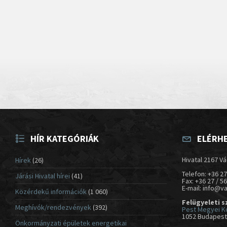
HÍR KATEGÓRIÁK
ELÉRH
Hivatal 2167 Vá
Hírek
(26)
Telefon: +36 27
Járási Hivatal hírei
(41)
Fax: +36 27 / 5
E-mail: info@v
Közérdekű információk
(1 060)
Felügyeleti s
Meghívók/rendezvények
(392)
Pest Megyei K
1052 Budapest,
Önkormányzati épületek energetikai