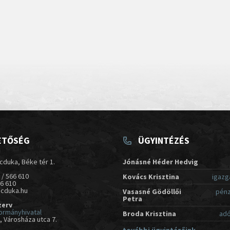
ETŐSÉG
ÜGYINTÉZÉS
cduka, Béke tér 1.
Jónásné Héder Hedvig
 / 566 610
Kovács Krisztina
igazg
66 610
acduka.hu
Vasasné Gödöllői
pénz
Petra
zerv
ormányhivatal
Broda Krisztina
adó
 Városháza utca 7.