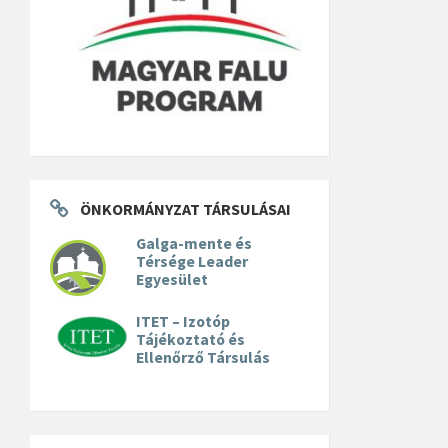
ÖNKORMÁNYZAT TÁRSULÁSAI
Galga-mente és
Térsége Leader
Egyesület
ITET – Izotóp
Tájékoztató és
Ellenőrző Társulás