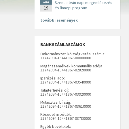
Szent István-napi megemlékezés
AUG
19
és ünnepi program
további események
BANKSZÁMLASZÁMOK
Önkormányzati költségvetési számla:
11742094-15441867-00000000
Magánszemélyek kommunális adója
11742094-15441867-02820000
Iparűzési adó:
11742094-15441867-03540000
Talajterhelési díj:
11742094-15441867-03920000
Mulasztási bírság:
11742094-15441867-03610000
Késedelmi pótlék:
11742094-15441867-03780000
Egyéb bevételek: