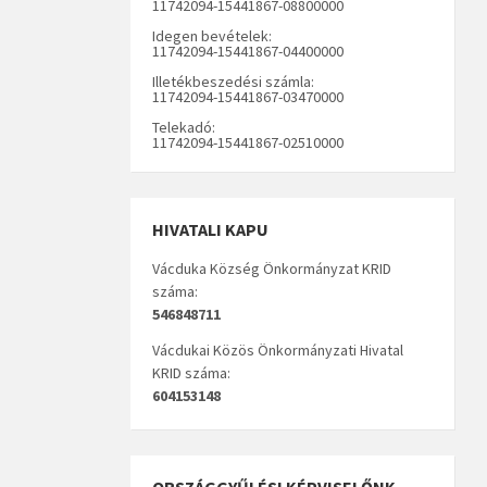
11742094-15441867-08800000
Idegen bevételek:
11742094-15441867-04400000
Illetékbeszedési számla:
11742094-15441867-03470000
Telekadó:
11742094-15441867-02510000
HIVATALI KAPU
Vácduka Község Önkormányzat KRID
száma:
546848711
Vácdukai Közös Önkormányzati Hivatal
KRID száma:
604153148
ORSZÁGGYŰLÉSI KÉPVISELŐNK