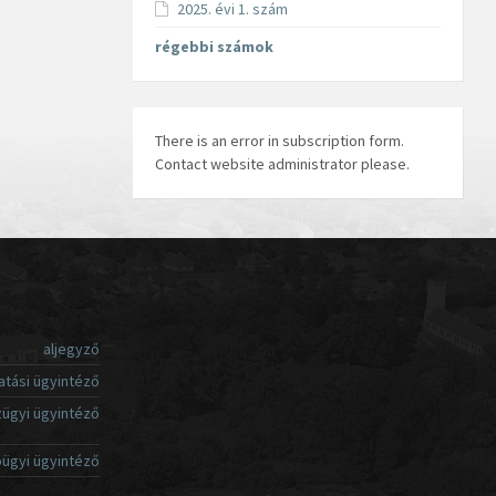
2025. évi 1. szám
régebbi számok
There is an error in subscription form.
Contact website administrator please.
aljegyző
atási ügyintéző
ügyi ügyintéző
ügyi ügyintéző