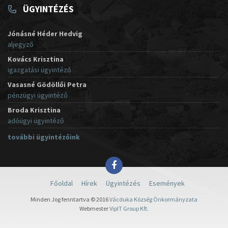
ÜGYINTÉZÉS
Jónásné Héder Hedvig
aljegyző
Kovács Krisztina
igazgatási ügyintéző
Vasasné Gödöllői Petra
pénzügyi ügyintéző
Broda Krisztina
adóügyi ügyintéző
további ügyintézőink
Főoldal
Hírek
Ügyintézés
Események
Minden Jog fenntartva © 2016
Vácduka Község Önkormányzata
Webmester
VipIT Group Kft.