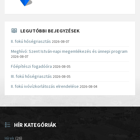
LEGUTÓBBI BEJEGYZÉSEK
II. fokú hőségriasztás
2026-08-07
Meghívó: Szent István-napi megemlékezés és ünnepi program
2026-08-07
Főépítészi fogadóóra
2026-08-05
III. fokú hőségriasztás
2026-08-05
II. fokú ivóvízkorlátozás elrendelése
2026-08-04
HÍR KATEGÓRIÁK
Hírek
(26)