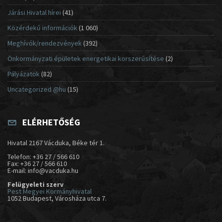
Járási Hivatal hírei
(41)
Közérdekű információk
(1 060)
Meghívók/rendezvények
(392)
Önkormányzati épületek energetikai korszerűsítése
(2)
Pályázatok
(82)
Uncategorized @hu
(15)
ELÉRHETŐSÉG
Hivatal 2167 Vácduka, Béke tér 1.
Telefon: +36 27 / 566 610
Fax: +36 27 / 566 610
E-mail: info@vacduka.hu
Felügyeleti szerv
Pest Megyei Kormányhivatal
1052 Budapest, Városháza utca 7.