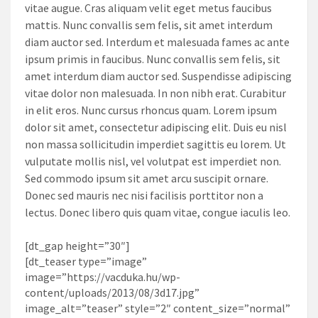
vitae augue. Cras aliquam velit eget metus faucibus
mattis. Nunc convallis sem felis, sit amet interdum
diam auctor sed. Interdum et malesuada fames ac ante
ipsum primis in faucibus. Nunc convallis sem felis, sit
amet interdum diam auctor sed. Suspendisse adipiscing
vitae dolor non malesuada. In non nibh erat. Curabitur
in elit eros. Nunc cursus rhoncus quam. Lorem ipsum
dolor sit amet, consectetur adipiscing elit. Duis eu nisl
non massa sollicitudin imperdiet sagittis eu lorem. Ut
vulputate mollis nisl, vel volutpat est imperdiet non.
Sed commodo ipsum sit amet arcu suscipit ornare.
Donec sed mauris nec nisi facilisis porttitor non a
lectus. Donec libero quis quam vitae, congue iaculis leo.
[dt_gap height=”30″]
[dt_teaser type=”image”
image=”https://vacduka.hu/wp-
content/uploads/2013/08/3d17.jpg”
image_alt=”teaser” style=”2″ content_size=”normal”