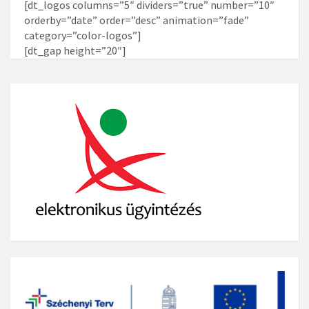
[dt_logos columns=”5″ dividers=”true” number=”10″
orderby=”date” order=”desc” animation=”fade”
category=”color-logos”]
[dt_gap height=”20″]