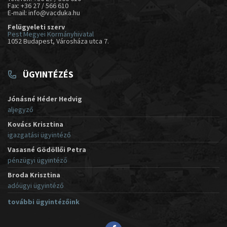
Fax: +36 27 / 566 610
E-mail: info@vacduka.hu
Felügyeleti szerv
Pest Megyei Kormányhivatal
1052 Budapest, Városháza utca 7.
ÜGYINTÉZÉS
Jónásné Héder Hedvig
aljegyző
Kovács Krisztina
igazgatási ügyintéző
Vasasné Gödöllői Petra
pénzügyi ügyintéző
Broda Krisztina
adóügyi ügyintéző
további ügyintézőink