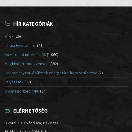
HÍR KATEGÓRIÁK
Hírek
(26)
Járási Hivatal hírei
(41)
Közérdekű információk
(1 060)
Meghívók/rendezvények
(392)
Önkormányzati épületek energetikai korszerűsítése
(2)
Pályázatok
(82)
Uncategorized @hu
(14)
ELÉRHETŐSÉG
Hivatal 2167 Vácduka, Béke tér 1.
Telefon: +36 27 / 566 610