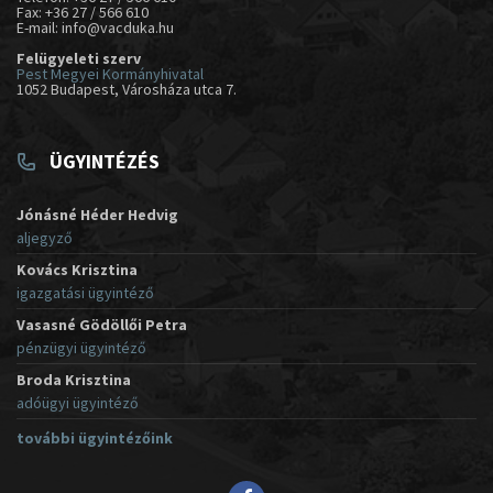
Fax: +36 27 / 566 610
E-mail: info@vacduka.hu
Felügyeleti szerv
Pest Megyei Kormányhivatal
1052 Budapest, Városháza utca 7.
ÜGYINTÉZÉS
Jónásné Héder Hedvig
aljegyző
Kovács Krisztina
igazgatási ügyintéző
Vasasné Gödöllői Petra
pénzügyi ügyintéző
Broda Krisztina
adóügyi ügyintéző
további ügyintézőink