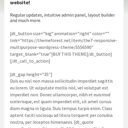
website!
Regular updates, intuitive admin panel, layout builder
and much more.
[dt_button size=”big” animation=”right” color=””
link=”https://themeforest.net/item/the7-responsive-
multipurpose-wordpress-theme/5556590″
target_blank=”true”]BUY THIS THEME[/dt_button]
[/dt_call_to_action]
[dt_gap height=”35″]
Duis eu nisl non massa sollicitudin imperdiet sagittis
eu lorem. Ut vulputate mollis nisl, vel volutpat est
imperdiet non. Donec ullamcorper, nibh et euismod
scelerisque, est quam imperdiet elit, sit amet cursus
diam magna in ligula. Duis tempus turpis enim. Class
aptent taciti sociosqu ad litora torquent per conubia
nostra, per inceptos himenaeos. [dt_quote