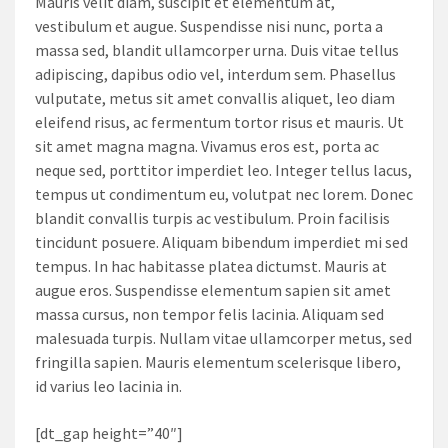
Mauris velit diam, suscipit et elementum at,
vestibulum et augue. Suspendisse nisi nunc, porta a
massa sed, blandit ullamcorper urna. Duis vitae tellus
adipiscing, dapibus odio vel, interdum sem. Phasellus
vulputate, metus sit amet convallis aliquet, leo diam
eleifend risus, ac fermentum tortor risus et mauris. Ut
sit amet magna magna. Vivamus eros est, porta ac
neque sed, porttitor imperdiet leo. Integer tellus lacus,
tempus ut condimentum eu, volutpat nec lorem. Donec
blandit convallis turpis ac vestibulum. Proin facilisis
tincidunt posuere. Aliquam bibendum imperdiet mi sed
tempus. In hac habitasse platea dictumst. Mauris at
augue eros. Suspendisse elementum sapien sit amet
massa cursus, non tempor felis lacinia. Aliquam sed
malesuada turpis. Nullam vitae ullamcorper metus, sed
fringilla sapien. Mauris elementum scelerisque libero,
id varius leo lacinia in.
[dt_gap height=”40″]