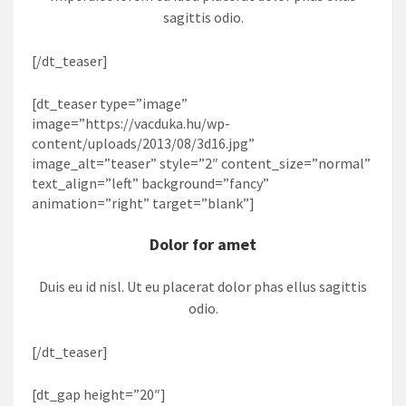
sagittis odio.
[/dt_teaser]
[dt_teaser type=”image”
image=”https://vacduka.hu/wp-
content/uploads/2013/08/3d16.jpg”
image_alt=”teaser” style=”2″ content_size=”normal”
text_align=”left” background=”fancy”
animation=”right” target=”blank”]
Dolor for amet
Duis eu id nisl. Ut eu placerat dolor phas ellus sagittis
odio.
[/dt_teaser]
[dt_gap height=”20″]