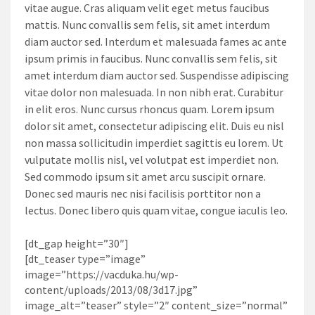
vitae augue. Cras aliquam velit eget metus faucibus
mattis. Nunc convallis sem felis, sit amet interdum
diam auctor sed. Interdum et malesuada fames ac ante
ipsum primis in faucibus. Nunc convallis sem felis, sit
amet interdum diam auctor sed. Suspendisse adipiscing
vitae dolor non malesuada. In non nibh erat. Curabitur
in elit eros. Nunc cursus rhoncus quam. Lorem ipsum
dolor sit amet, consectetur adipiscing elit. Duis eu nisl
non massa sollicitudin imperdiet sagittis eu lorem. Ut
vulputate mollis nisl, vel volutpat est imperdiet non.
Sed commodo ipsum sit amet arcu suscipit ornare.
Donec sed mauris nec nisi facilisis porttitor non a
lectus. Donec libero quis quam vitae, congue iaculis leo.
[dt_gap height=”30″]
[dt_teaser type=”image”
image=”https://vacduka.hu/wp-
content/uploads/2013/08/3d17.jpg”
image_alt=”teaser” style=”2″ content_size=”normal”