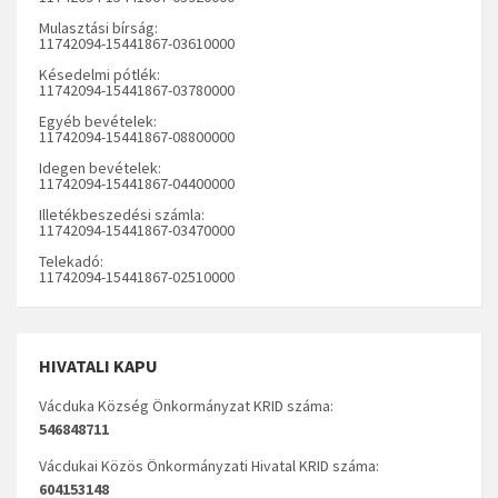
Mulasztási bírság:
11742094-15441867-03610000
Késedelmi pótlék:
11742094-15441867-03780000
Egyéb bevételek:
11742094-15441867-08800000
Idegen bevételek:
11742094-15441867-04400000
Illetékbeszedési számla:
11742094-15441867-03470000
Telekadó:
11742094-15441867-02510000
HIVATALI KAPU
Vácduka Község Önkormányzat KRID száma:
546848711
Vácdukai Közös Önkormányzati Hivatal KRID száma:
604153148