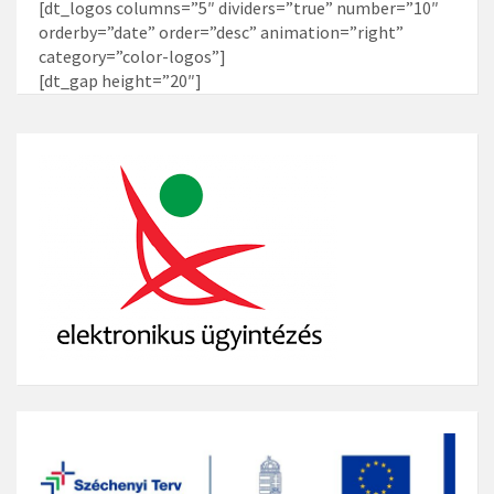
[dt_logos columns=”5″ dividers=”true” number=”10″
orderby=”date” order=”desc” animation=”right”
category=”color-logos”]
[dt_gap height=”20″]