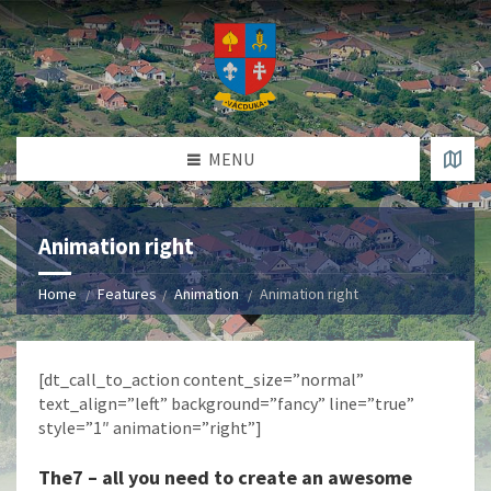
MENU
Animation right
Home
Features
Animation
Animation right
[dt_call_to_action content_size=”normal”
text_align=”left” background=”fancy” line=”true”
style=”1″ animation=”right”]
The7 – all you need to create an awesome