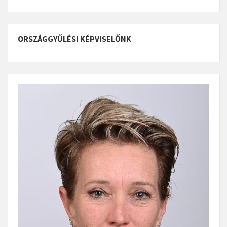
ORSZÁGGYŰLÉSI KÉPVISELŐNK