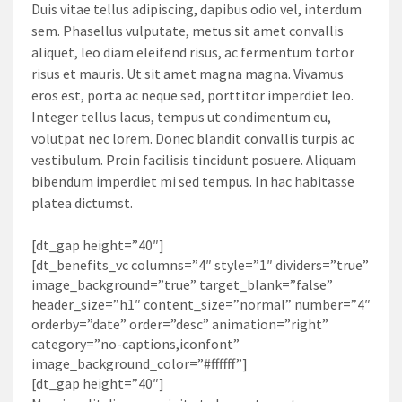
Duis vitae tellus adipiscing, dapibus odio vel, interdum
sem. Phasellus vulputate, metus sit amet convallis
aliquet, leo diam eleifend risus, ac fermentum tortor
risus et mauris. Ut sit amet magna magna. Vivamus
eros est, porta ac neque sed, porttitor imperdiet leo.
Integer tellus lacus, tempus ut condimentum eu,
volutpat nec lorem. Donec blandit convallis turpis ac
vestibulum. Proin facilisis tincidunt posuere. Aliquam
bibendum imperdiet mi sed tempus. In hac habitasse
platea dictumst.
[dt_gap height=”40″]
[dt_benefits_vc columns=”4″ style=”1″ dividers=”true”
image_background=”true” target_blank=”false”
header_size=”h1″ content_size=”normal” number=”4″
orderby=”date” order=”desc” animation=”right”
category=”no-captions,iconfont”
image_background_color=”#ffffff”]
[dt_gap height=”40″]