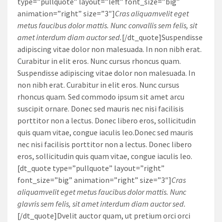
type=”pullquote” layout=”left” font_size=”big”
animation=”right” size=”3″]
Cras aliquamvelit eget
metus faucibus dolor mattis. Nunc convallis sem felis, sit
amet interdum diam auctor sed.
[/dt_quote]Suspendisse
adipiscing vitae dolor non malesuada. In non nibh erat.
Curabitur in elit eros. Nunc cursus rhoncus quam.
Suspendisse adipiscing vitae dolor non malesuada. In
non nibh erat. Curabitur in elit eros. Nunc cursus
rhoncus quam. Sed commodo ipsum sit amet arcu
suscipit ornare. Donec sed mauris nec nisi facilisis
porttitor non a lectus. Donec libero eros, sollicitudin
quis quam vitae, congue iaculis leo.Donec sed mauris
nec nisi facilisis porttitor non a lectus. Donec libero
eros, sollicitudin quis quam vitae, congue iaculis leo.
[dt_quote type=”pullquote” layout=”right”
font_size=”big” animation=”right” size=”3″]
Cras
aliquamvelit eget metus faucibus dolor mattis. Nunc
glavris sem felis, sit amet interdum diam auctor sed.
[/dt_quote]Dvelit auctor quam, ut pretium orci orci