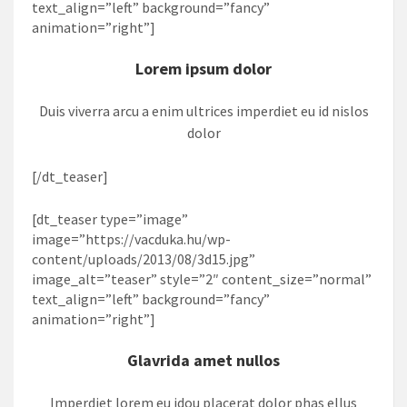
text_align=”left” background=”fancy”
animation=”right”]
Lorem ipsum dolor
Duis viverra arcu a enim ultrices imperdiet eu id nislos
dolor
[/dt_teaser]
[dt_teaser type=”image”
image=”https://vacduka.hu/wp-
content/uploads/2013/08/3d15.jpg”
image_alt=”teaser” style=”2″ content_size=”normal”
text_align=”left” background=”fancy”
animation=”right”]
Glavrida amet nullos
Imperdiet lorem eu idou placerat dolor phas ellus