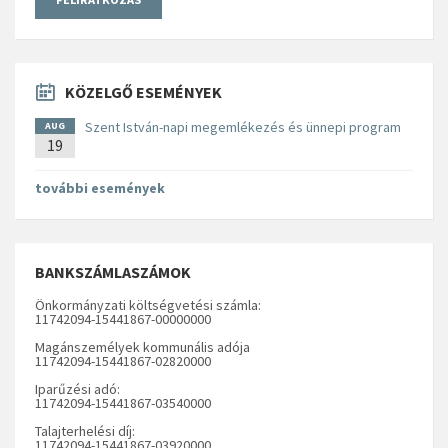
KÖZELGŐ ESEMÉNYEK
Szent István-napi megemlékezés és ünnepi program
AUG
19
további események
BANKSZÁMLASZÁMOK
Önkormányzati költségvetési számla:
11742094-15441867-00000000
Magánszemélyek kommunális adója
11742094-15441867-02820000
Iparűzési adó:
11742094-15441867-03540000
Talajterhelési díj:
11742094-15441867-03920000