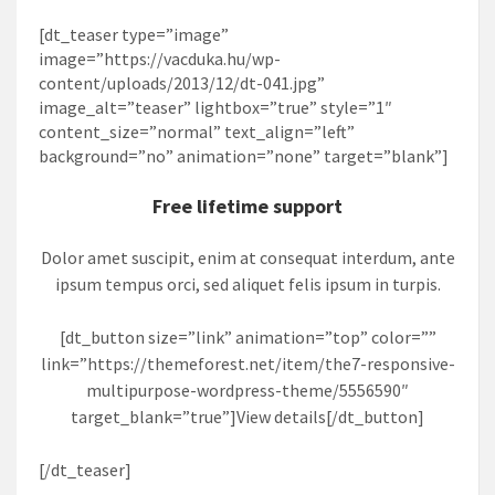
[dt_teaser type=”image”
image=”https://vacduka.hu/wp-
content/uploads/2013/12/dt-041.jpg”
image_alt=”teaser” lightbox=”true” style=”1″
content_size=”normal” text_align=”left”
background=”no” animation=”none” target=”blank”]
Free lifetime support
Dolor amet suscipit, enim at consequat interdum, ante
ipsum tempus orci, sed aliquet felis ipsum in turpis.
[dt_button size=”link” animation=”top” color=””
link=”https://themeforest.net/item/the7-responsive-
multipurpose-wordpress-theme/5556590″
target_blank=”true”]View details[/dt_button]
[/dt_teaser]