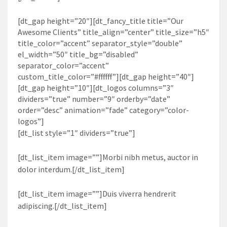
[dt_gap height=”20″][dt_fancy_title title=”Our
Awesome Clients” title_align=”center” title_size=”h5″
title_color=”accent” separator_style=”double”
el_width=”50″ title_bg=”disabled”
separator_color=”accent”
custom_title_color=”#ffffff”][dt_gap height=”40″]
[dt_gap height=”10″][dt_logos columns=”3″
dividers=”true” number=”9″ orderby=”date”
order=”desc” animation=”fade” category=”color-
logos”]
[dt_list style=”1″ dividers=”true”]
[dt_list_item image=””]Morbi nibh metus, auctor in
dolor interdum.[/dt_list_item]
[dt_list_item image=””]Duis viverra hendrerit
adipiscing.[/dt_list_item]