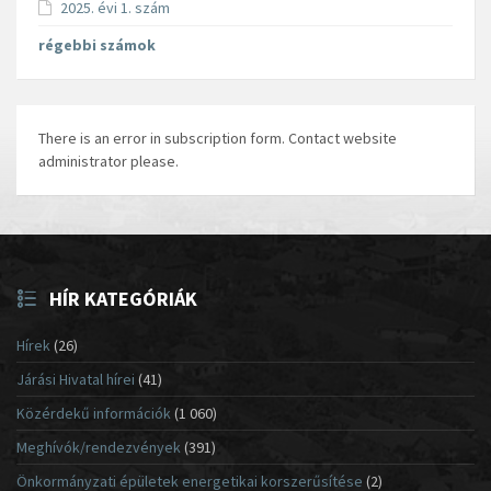
2025. évi 1. szám
régebbi számok
There is an error in subscription form. Contact website
administrator please.
HÍR KATEGÓRIÁK
Hírek
(26)
Járási Hivatal hírei
(41)
Közérdekű információk
(1 060)
Meghívók/rendezvények
(391)
Önkormányzati épületek energetikai korszerűsítése
(2)