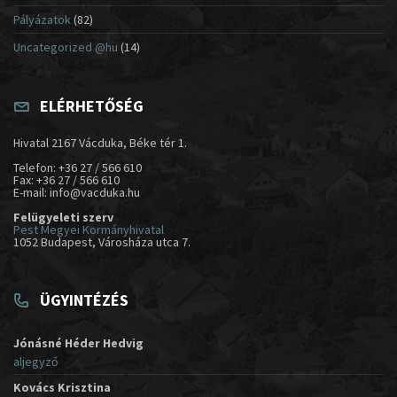
Pályázatok
(82)
Uncategorized @hu
(14)
ELÉRHETŐSÉG
Hivatal 2167 Vácduka, Béke tér 1.
Telefon: +36 27 / 566 610
Fax: +36 27 / 566 610
E-mail: info@vacduka.hu
Felügyeleti szerv
Pest Megyei Kormányhivatal
1052 Budapest, Városháza utca 7.
ÜGYINTÉZÉS
Jónásné Héder Hedvig
aljegyző
Kovács Krisztina