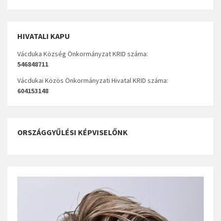
HIVATALI KAPU
Vácduka Község Önkormányzat KRID száma:
546848711
Vácdukai Közös Önkormányzati Hivatal KRID száma:
604153148
ORSZÁGGYŰLÉSI KÉPVISELŐNK