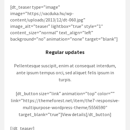
[dt_teaser type=”image”
image=”https://vacduka.hu/wp-
content/uploads/2013/12/dt-060.jpg”
image_alt=”teaser” lightbox=”true” style=”1″
content_size=”normal” text_align=”left”
background=”no” animation=”none” target=”blank”]
Regular updates
Pellentesque suscipit, enim at consequat interdum,
ante ipsum tempus orci, sed aliquet felis ipsum in
turpis.
[dt_button size=”link” animation=”top” color=””
link=”https://themeforest.net/item/the7-responsive-
multipurpose-wordpress-theme/5556590″
target_blank=”true”]View details[/dt_button]
[/dt_teaser]