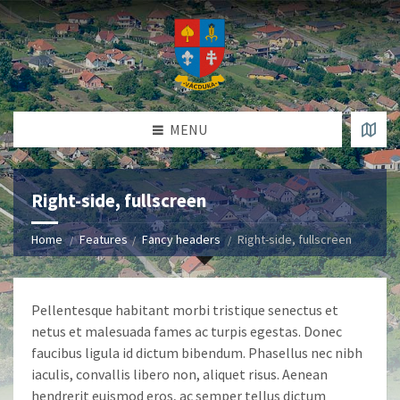
MENU
Right-side, fullscreen
Home
Features
Fancy headers
Right-side, fullscreen
Pellentesque habitant morbi tristique senectus et
netus et malesuada fames ac turpis egestas. Donec
faucibus ligula id dictum bibendum. Phasellus nec nibh
iaculis, convallis libero non, aliquet risus. Aenean
hendrerit euismod eros, ac semper tellus dictum