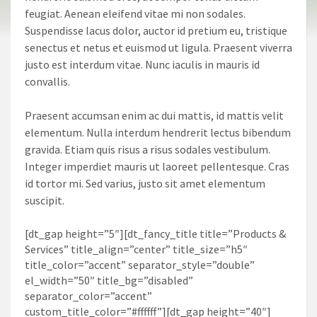
feugiat. Aenean eleifend vitae mi non sodales.
Suspendisse lacus dolor, auctor id pretium eu, tristique
senectus et netus et euismod ut ligula. Praesent viverra
justo est interdum vitae. Nunc iaculis in mauris id
convallis.
Praesent accumsan enim ac dui mattis, id mattis velit
elementum. Nulla interdum hendrerit lectus bibendum
gravida. Etiam quis risus a risus sodales vestibulum.
Integer imperdiet mauris ut laoreet pellentesque. Cras
id tortor mi. Sed varius, justo sit amet elementum
suscipit.
[dt_gap height=”5″][dt_fancy_title title=”Products &
Services” title_align=”center” title_size=”h5″
title_color=”accent” separator_style=”double”
el_width=”50″ title_bg=”disabled”
separator_color=”accent”
custom_title_color=”#ffffff”][dt_gap height=”40″]