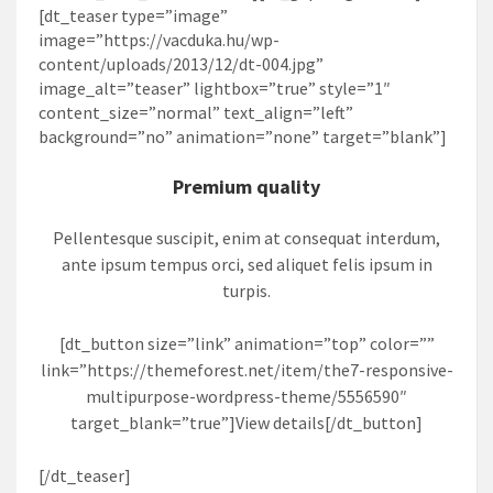
[dt_teaser type=”image”
image=”https://vacduka.hu/wp-
content/uploads/2013/12/dt-004.jpg”
image_alt=”teaser” lightbox=”true” style=”1″
content_size=”normal” text_align=”left”
background=”no” animation=”none” target=”blank”]
Premium quality
Pellentesque suscipit, enim at consequat interdum,
ante ipsum tempus orci, sed aliquet felis ipsum in
turpis.
[dt_button size=”link” animation=”top” color=””
link=”https://themeforest.net/item/the7-responsive-
multipurpose-wordpress-theme/5556590″
target_blank=”true”]View details[/dt_button]
[/dt_teaser]