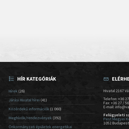
HÍR KATEGÓRIÁK
ELÉRH
Hivatal 2167 Vá
Hírek
(26)
Telefon: +36 27
Járási Hivatal hírei
(41)
Fax: +36 27 / 5
E-mail: info@v
Közérdekű információk
(1 060)
Felügyeleti s
Meghívók/rendezvények
(392)
Pest Megyei K
1052 Budapest,
Önkormányzati épületek energetikai