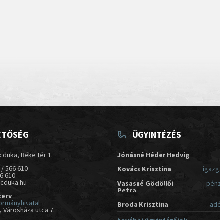
ETŐSÉG
ÜGYINTÉZÉS
cduka, Béke tér 1.
Jónásné Héder Hedvig
 / 566 610
Kovács Krisztina
igazg
66 610
acduka.hu
Vasasné Gödöllői
pénz
Petra
zerv
ormányhivatal
Broda Krisztina
adó
 Városháza utca 7.