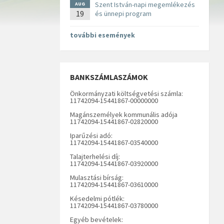
Szent István-napi megemlékezés
AUG
19
és ünnepi program
további események
BANKSZÁMLASZÁMOK
Önkormányzati költségvetési számla:
11742094-15441867-00000000
Magánszemélyek kommunális adója
11742094-15441867-02820000
Iparűzési adó:
11742094-15441867-03540000
Talajterhelési díj:
11742094-15441867-03920000
Mulasztási bírság:
11742094-15441867-03610000
Késedelmi pótlék:
11742094-15441867-03780000
Egyéb bevételek: