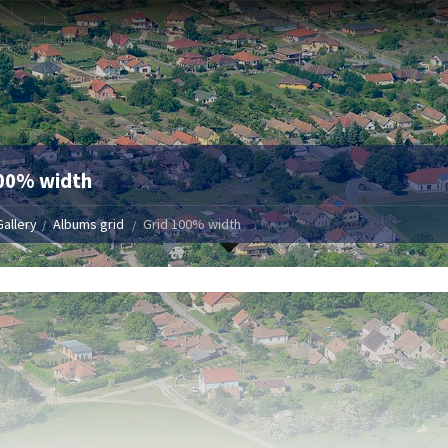
100% width
Gallery
Albums grid
Grid 100% width