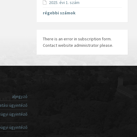
2025. évi 1. szám
régebbi számok
There is an error in subscription form.
Contact website administrator please.
aljegyző
atási ügyintéző
ügyi ügyintéző
ügyi ügyintéző