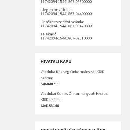
11742094-15441867-08800000
Idegen bevételek:
11742094-15441867-04400000
Illetékbeszedési számla:
11742094-15441867-03470000
Telekadó:
11742094-15441867-02510000
HIVATALI KAPU
Vácduka Község Önkormányzat KRID
száma:
546848711
Vácdukai Közös Önkormányzati Hivatal
KRID száma:
604153148
ORSZÁGGYŰLÉSI KÉPVISELŐNK