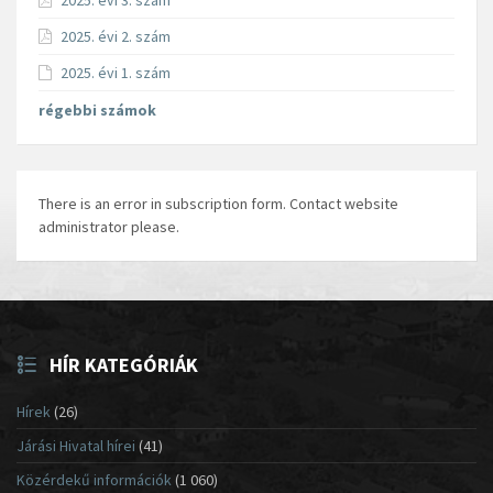
2025. évi 3. szám
2025. évi 2. szám
2025. évi 1. szám
régebbi számok
There is an error in subscription form. Contact website
administrator please.
HÍR KATEGÓRIÁK
Hírek
(26)
Járási Hivatal hírei
(41)
Közérdekű információk
(1 060)