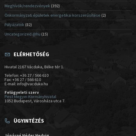
Meghívók/rendezvények
(392)
Önkormányzati épületek energetikai korszerűsítése
(2)
Pályázatok
(82)
Uncategorized @hu
(15)
ELÉRHETŐSÉG
Hivatal 2167 Vácduka, Béke tér 1.
Telefon: +36 27 / 566 610
Fax: +36 27 / 566 610
E-mail: info@vacduka.hu
Felügyeleti szerv
Pest Megyei Kormányhivatal
1052 Budapest, Városháza utca 7.
ÜGYINTÉZÉS
Jónásné Héder Hedvig