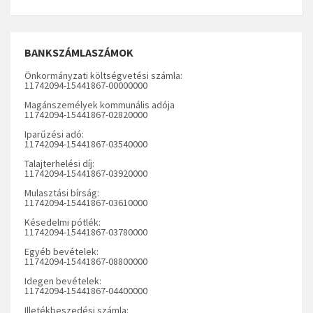
BANKSZÁMLASZÁMOK
Önkormányzati költségvetési számla:
11742094-15441867-00000000
Magánszemélyek kommunális adója
11742094-15441867-02820000
Iparűzési adó:
11742094-15441867-03540000
Talajterhelési díj:
11742094-15441867-03920000
Mulasztási bírság:
11742094-15441867-03610000
Késedelmi pótlék:
11742094-15441867-03780000
Egyéb bevételek:
11742094-15441867-08800000
Idegen bevételek:
11742094-15441867-04400000
Illetékbeszedési számla: