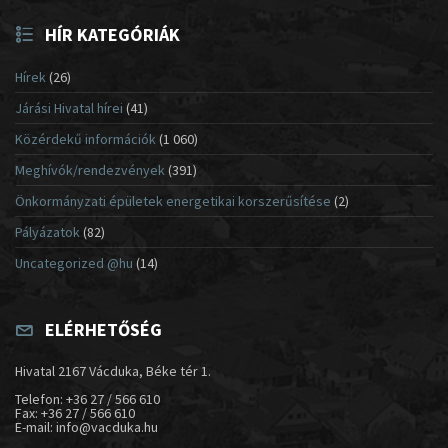
HÍR KATEGÓRIÁK
Hírek
(26)
Járási Hivatal hírei
(41)
Közérdekű információk
(1 060)
Meghívók/rendezvények
(391)
Önkormányzati épületek energetikai korszerűsítése
(2)
Pályázatok
(82)
Uncategorized @hu
(14)
ELÉRHETŐSÉG
Hivatal 2167 Vácduka, Béke tér 1.
Telefon: +36 27 / 566 610
Fax: +36 27 / 566 610
E-mail: info@vacduka.hu