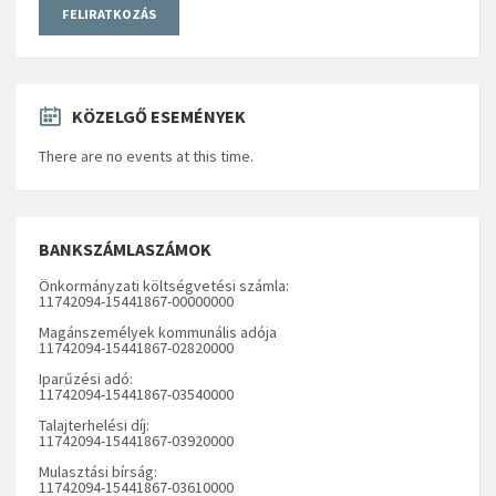
KÖZELGŐ ESEMÉNYEK
There are no events at this time.
BANKSZÁMLASZÁMOK
Önkormányzati költségvetési számla:
11742094-15441867-00000000
Magánszemélyek kommunális adója
11742094-15441867-02820000
Iparűzési adó:
11742094-15441867-03540000
Talajterhelési díj:
11742094-15441867-03920000
Mulasztási bírság:
11742094-15441867-03610000