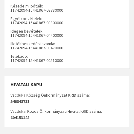
Késedelmi pótlék:
11742094-15441867-03780000
Egyéb bevételek:
11742094-15441867-08800000
Idegen bevételek:
11742094-15441867-04400000
Illetékbeszedési számla:
11742094-15441867-03470000
Telekadó:
11742094-15441867-02510000
HIVATALI KAPU
Vácduka Község Önkormányzat KRID száma:
546848711
Vácdukai Közös Önkormányzati Hivatal KRID száma:
604153148