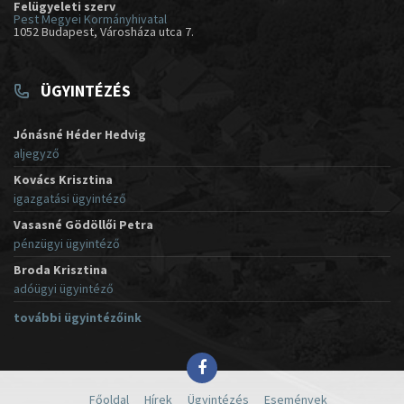
Felügyeleti szerv
Pest Megyei Kormányhivatal
1052 Budapest, Városháza utca 7.
ÜGYINTÉZÉS
Jónásné Héder Hedvig
aljegyző
Kovács Krisztina
igazgatási ügyintéző
Vasasné Gödöllői Petra
pénzügyi ügyintéző
Broda Krisztina
adóügyi ügyintéző
további ügyintézőink
Főoldal
Hírek
Ügyintézés
Események