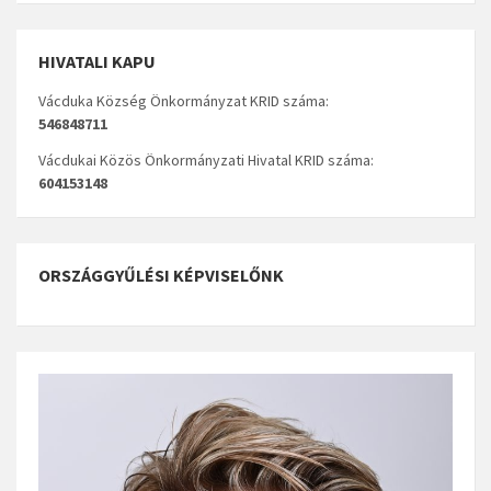
HIVATALI KAPU
Vácduka Község Önkormányzat KRID száma:
546848711
Vácdukai Közös Önkormányzati Hivatal KRID száma:
604153148
ORSZÁGGYŰLÉSI KÉPVISELŐNK