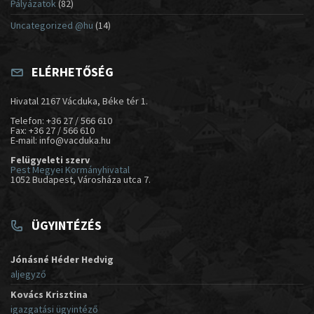
Pályázatok
(82)
Uncategorized @hu
(14)
ELÉRHETŐSÉG
Hivatal 2167 Vácduka, Béke tér 1.
Telefon: +36 27 / 566 610
Fax: +36 27 / 566 610
E-mail: info@vacduka.hu
Felügyeleti szerv
Pest Megyei Kormányhivatal
1052 Budapest, Városháza utca 7.
ÜGYINTÉZÉS
Jónásné Héder Hedvig
aljegyző
Kovács Krisztina
igazgatási ügyintéző