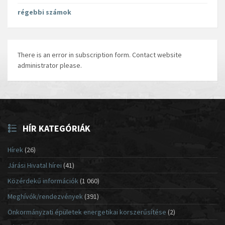
régebbi számok
There is an error in subscription form. Contact website
administrator please.
HÍR KATEGÓRIÁK
Hírek
(26)
Járási Hivatal hírei
(41)
Közérdekű információk
(1 060)
Meghívók/rendezvények
(391)
Önkormányzati épületek energetikai korszerűsítése
(2)