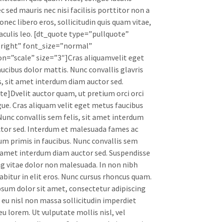
 sed mauris nec nisi facilisis porttitor non a
onec libero eros, sollicitudin quis quam vitae,
aculis leo. [dt_quote type=”pullquote”
right” font_size=”normal”
n=”scale” size=”3″]Cras aliquamvelit eget
ucibus dolor mattis. Nunc convallis glavris
s, sit amet interdum diam auctor sed.
te]Dvelit auctor quam, ut pretium orci orci
gue. Cras aliquam velit eget metus faucibus
Nunc convallis sem felis, sit amet interdum
tor sed. Interdum et malesuada fames ac
um primis in faucibus. Nunc convallis sem
it amet interdum diam auctor sed. Suspendisse
ng vitae dolor non malesuada. In non nibh
rabitur in elit eros. Nunc cursus rhoncus quam.
sum dolor sit amet, consectetur adipiscing
s eu nisl non massa sollicitudin imperdiet
eu lorem. Ut vulputate mollis nisl, vel