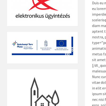
Duis eu 
eu lorem
imperdie
sceleris
diam mag
aptent t
nostra, 
type=”pu
animatio
metus fa
sit amet
[/dt_quo
malesuada
Nunc cur
vitae do
in elit 
ipsum si
nec nisi 
eros, sol