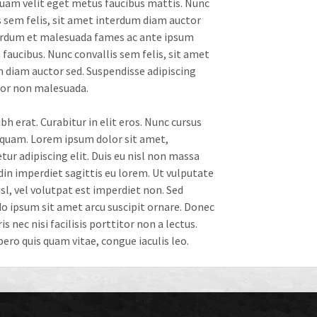
quam velit eget metus faucibus mattis. Nunc
s sem felis, sit amet interdum diam auctor
erdum et malesuada fames ac ante ipsum
 faucibus. Nunc convallis sem felis, sit amet
 diam auctor sed. Suspendisse adipiscing
lor non malesuada.
bh erat. Curabitur in elit eros. Nunc cursus
quam. Lorem ipsum dolor sit amet,
tur adipiscing elit. Duis eu nisl non massa
udin imperdiet sagittis eu lorem. Ut vulputate
isl, vel volutpat est imperdiet non. Sed
ipsum sit amet arcu suscipit ornare. Donec
s nec nisi facilisis porttitor non a lectus.
bero quis quam vitae, congue iaculis leo.