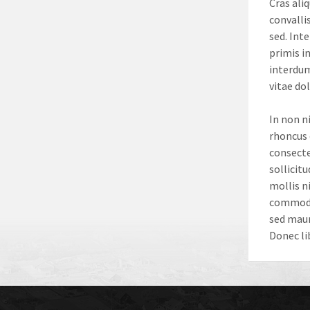
Cras ali
convalli
sed. Int
primis in
interdum
vitae do
In non ni
rhoncus 
consecte
sollicit
mollis n
commodo 
sed mauri
Donec li