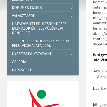
border_
outer_p
DOKUMENTUMOK
inner_p
VÁLASZTÁSOK
min_hei
animati
HATÁLYOS TELEPÜLÉSRENDEZÉSI
ESZKÖZÖK ÉS TELEPÜLÉSKÉPI
bg_imag
RENDELET
uka.hu/
content
TELEPÜLÉSRENDEZÉSI ESZKÖZÖK
0/qq4.jp
FELÜLVIZSGÁLATA 2026.
NYERTES PÁLYÁZATAINK
Widget
via Vi
GALÉRIA
KAPCSOLAT
Any num
& any
[/dt_ban
[dt_gap 