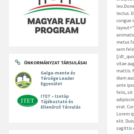
leo.Donec
lectus. D
congue i
layout=”
animatio
metus fa
sem feli
[/dt_quo
ÖNKORMÁNYZAT TÁRSULÁSAI
vitae au
mattis. 
Galga-mente és
diam auc
Térsége Leader
Egyesület
ante ips
felis, s
ITET – Izotóp
adipisci
Tájékoztató és
erat. Cu
Ellenőrző Társulás
Lorem ip
elit. Dui
sagittis 