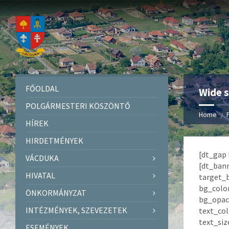
FŐOLDAL
Wide s
POLGÁRMESTERI KÖSZÖNTŐ
Home
HÍREK
HIRDETMÉNYEK
[dt_gap 
VÁCDUKA
[dt_ban
HIVATAL
target_
bg_colo
ÖNKORMÁNYZAT
bg_opac
INTÉZMÉNYEK, SZEVEZETEK
text_colo
text_si
ESEMÉNYEK