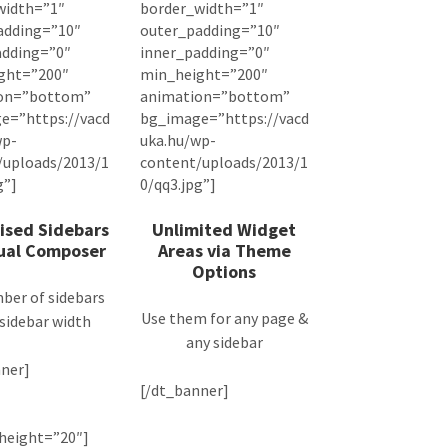
width=”1″
border_width=”1″
adding=”10″
outer_padding=”10″
adding=”0″
inner_padding=”0″
ght=”200″
min_height=”200″
on=”bottom”
animation=”bottom”
e=”https://vacd
bg_image=”https://vacd
wp-
uka.hu/wp-
/uploads/2013/1
content/uploads/2013/1
g”]
0/qq3.jpg”]
ised Sidebars
Unlimited Widget
sual Composer
Areas via Theme
Options
ber of sidebars
Use them for any page &
 sidebar width
any sidebar
ner]
[/dt_banner]
height=”20″]