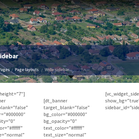
idebar
Pages
Page layouts
Wide sidebar
height=”7″]
[vc_widget_sid
ner
[dt_banner
show_bg=”true
blank=”false”
target_blank=”false”
sidebar_id=”sid
r=”#000000″
bg_color=”#000000″
ity=”0″
bg_opacity=”0″
r=”#ffffff”
text_color=”#ffffff”
ze=”normal”
text_size=”normal”