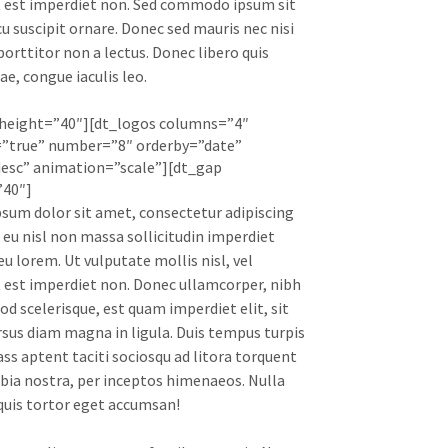
 est imperdiet non. Sed commodo ipsum sit
u suscipit ornare. Donec sed mauris nec nisi
 porttitor non a lectus. Donec libero quis
ae, congue iaculis leo.
 height=”40″][dt_logos columns=”4″
=”true” number=”8″ orderby=”date”
esc” animation=”scale”][dt_gap
”40″]
sum dolor sit amet, consectetur adipiscing
s eu nisl non massa sollicitudin imperdiet
eu lorem. Ut vulputate mollis nisl, vel
 est imperdiet non. Donec ullamcorper, nibh
od scelerisque, est quam imperdiet elit, sit
sus diam magna in ligula. Duis tempus turpis
ass aptent taciti sociosqu ad litora torquent
bia nostra, per inceptos himenaeos. Nulla
quis tortor eget accumsan!