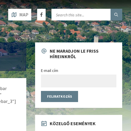
MAP
NE MARADJON LE FRISS
HÍREINKRŐL
E-mail cím
ebar
”
ebar_3″]
KÖZELGŐ ESEMÉNYEK