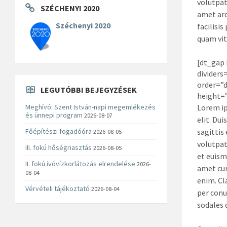
volutpat
SZÉCHENYI 2020
amet arc
Széchenyi 2020
facilisis
quam vit
[dt_gap
dividers
order=”d
LEGUTÓBBI BEJEGYZÉSEK
height=
Lorem ip
Meghívó: Szent István-napi megemlékezés
és ünnepi program
2026-08-07
elit. Dui
sagittis 
Főépítészi fogadóóra
2026-08-05
volutpat
III. fokú hőségriasztás
2026-08-05
et euism
II. fokú ivóvízkorlátozás elrendelése
2026-
amet cur
08-04
enim. Cl
Vérvételi tájékoztató
2026-08-04
per conu
sodales 