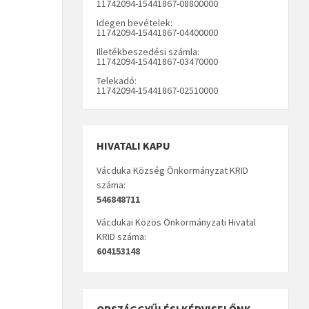
11742094-15441867-08800000
Idegen bevételek:
11742094-15441867-04400000
Illetékbeszedési számla:
11742094-15441867-03470000
Telekadó:
11742094-15441867-02510000
HIVATALI KAPU
Vácduka Község Önkormányzat KRID
száma:
546848711
Vácdukai Közös Önkormányzati Hivatal
KRID száma:
604153148
ORSZÁGGYŰLÉSI KÉPVISELŐNK