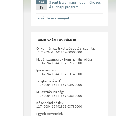
Szent István-napi megemlékezés
AUG
19
és ünnepi program
további események
BANKSZÁMLASZÁMOK
Önkormányzati költségvetési számla:
11742094-15441867-00000000
Magánszemélyek kommunális adója
11742094-15441867-02820000
Iparűzési adó:
11742094-15441867-03540000
Talajterhelési díj:
11742094-15441867-03920000
Mulasztási bírság:
11742094-15441867-03610000
Késedelmi pótlék:
11742094-15441867-03780000
Egyéb bevételek: