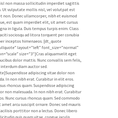
nisl non massa sollicitudin imperdiet sagittis
. Ut vulputate mollis nisl, vel volutpat est
t non. Donec ullamcorper, nibh et euismod
que, est quam imperdiet elit, sit amet cursus
na in ligula. Duis tempus turpis enim. Class
aciti sociosqu ad litora torquent per conubia
per inceptos himenaeos. [dt_quote
llquote” layout=”left” font_size=”normal”
n=”scale” size=”3″]Cras aliquamvelit eget
ucibus dolor mattis. Nunc convallis sem felis,
 interdum diam auctor sed.
te]Suspendisse adipiscing vitae dolor non
. In non nibh erat. Curabitur in elit eros.
sus rhoncus quam. Suspendisse adipiscing
lor non malesuada. In non nibh erat. Curabitur
eros. Nunc cursus rhoncus quam. Sed commodo
t amet arcu suscipit ornare. Donec sed mauris
facilisis porttitor non a lectus. Donec libero
licitudin quis quam vitae, congue iaculis