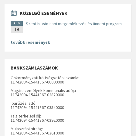
KÖZELGŐ ESEMÉNYEK
Szent István-napi megemlékezés és ünnepi program
AUG
19
további események
BANKSZÁMLASZÁMOK
Önkormányzati költségvetési számla:
11742094-15441867-00000000
Magánszemélyek kommunális adója
11742094-15441867-02820000
Iparűzési adó:
11742094-15441867-03540000
Talajterhelési díj:
11742094-15441867-03920000
Mulasztási bírság:
11742094-15441867-03610000