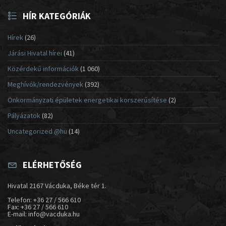
HÍR KATEGÓRIÁK
Hírek
(26)
Járási Hivatal hírei
(41)
Közérdekű információk
(1 060)
Meghívók/rendezvények
(392)
Önkormányzati épületek energetikai korszerűsítése
(2)
Pályázatok
(82)
Uncategorized @hu
(14)
ELÉRHETŐSÉG
Hivatal 2167 Vácduka, Béke tér 1.
Telefon: +36 27 / 566 610
Fax: +36 27 / 566 610
E-mail: info@vacduka.hu