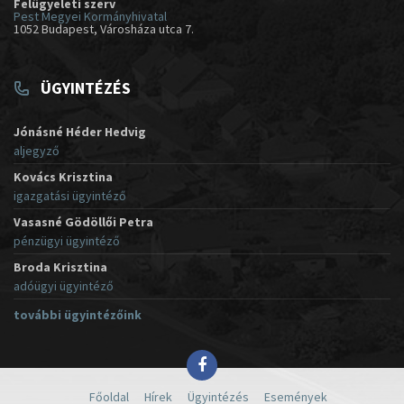
Felügyeleti szerv
Pest Megyei Kormányhivatal
1052 Budapest, Városháza utca 7.
ÜGYINTÉZÉS
Jónásné Héder Hedvig
aljegyző
Kovács Krisztina
igazgatási ügyintéző
Vasasné Gödöllői Petra
pénzügyi ügyintéző
Broda Krisztina
adóügyi ügyintéző
további ügyintézőink
Főoldal
Hírek
Ügyintézés
Események