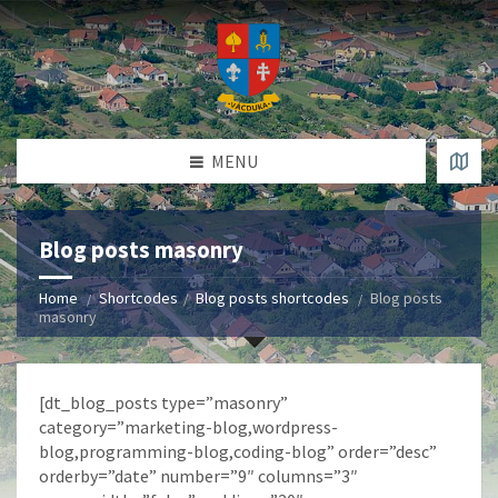
MENU
Blog posts masonry
Home
Shortcodes
Blog posts shortcodes
Blog posts
masonry
[dt_blog_posts type=”masonry”
category=”marketing-blog,wordpress-
blog,programming-blog,coding-blog” order=”desc”
orderby=”date” number=”9″ columns=”3″