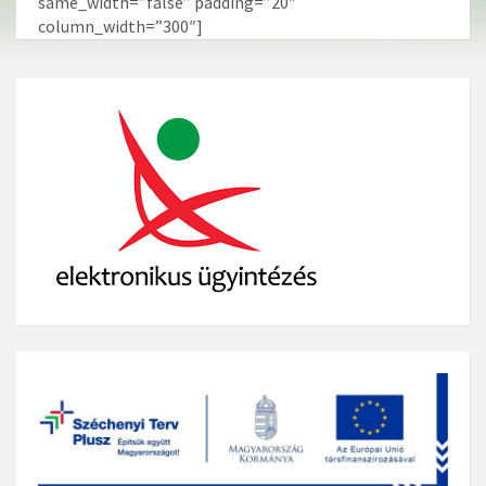
same_width=”false” padding=”20″
column_width=”300″]