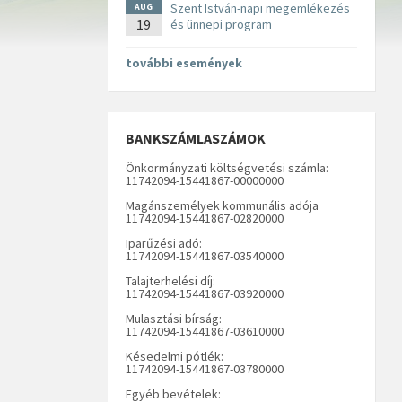
Szent István-napi megemlékezés
AUG
19
és ünnepi program
további események
BANKSZÁMLASZÁMOK
Önkormányzati költségvetési számla:
11742094-15441867-00000000
Magánszemélyek kommunális adója
11742094-15441867-02820000
Iparűzési adó:
11742094-15441867-03540000
Talajterhelési díj:
11742094-15441867-03920000
Mulasztási bírság:
11742094-15441867-03610000
Késedelmi pótlék:
11742094-15441867-03780000
Egyéb bevételek: