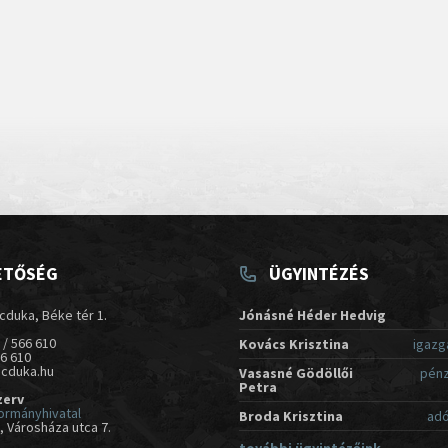
ETŐSÉG
ÜGYINTÉZÉS
cduka, Béke tér 1.
Jónásné Héder Hedvig
 / 566 610
Kovács Krisztina
igazg
66 610
acduka.hu
Vasasné Gödöllői
pénz
Petra
zerv
ormányhivatal
Broda Krisztina
adó
 Városháza utca 7.