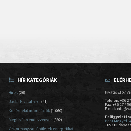
HÍR KATEGÓRIÁK
ELÉRH
Hivatal 2167 Vá
Hírek
(26)
Telefon: +36 27
Járási Hivatal hírei
(41)
Fax: +36 27 / 5
E-mail: info@v
Közérdekű információk
(1 060)
Felügyeleti s
Meghívók/rendezvények
(392)
Pest Megyei K
1052 Budapest,
Önkormányzati épületek energetikai