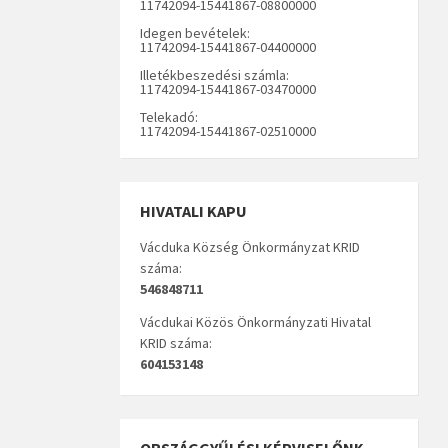
11742094-15441867-08800000
Idegen bevételek:
11742094-15441867-04400000
Illetékbeszedési számla:
11742094-15441867-03470000
Telekadó:
11742094-15441867-02510000
HIVATALI KAPU
Vácduka Község Önkormányzat KRID
száma:
546848711
Vácdukai Közös Önkormányzati Hivatal
KRID száma:
604153148
ORSZÁGGYŰLÉSI KÉPVISELŐNK