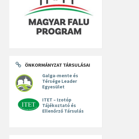
ÖNKORMÁNYZAT TÁRSULÁSAI
Galga-mente és
Térsége Leader
Egyesület
ITET – Izotóp
Tájékoztató és
Ellenőrző Társulás