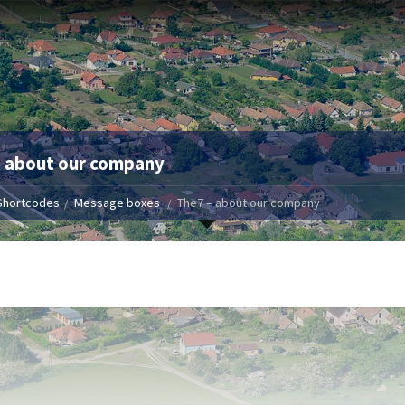
– about our company
Shortcodes
Message boxes
The7 – about our company