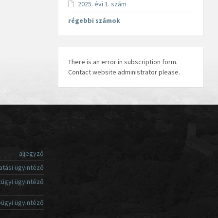
2025. évi 1. szám
régebbi számok
There is an error in subscription form.
Contact website administrator please.
aljegyző
atási ügyintéző
ügyi ügyintéző
ügyi ügyintéző