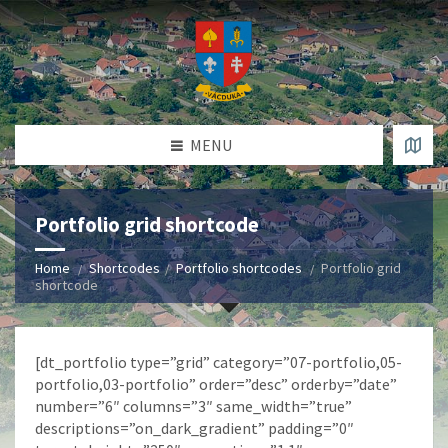
MENU
Portfolio grid shortcode
Home
Shortcodes
Portfolio shortcodes
Portfolio grid
shortcode
[dt_portfolio type=”grid” category=”07-portfolio,05-
portfolio,03-portfolio” order=”desc” orderby=”date”
number=”6″ columns=”3″ same_width=”true”
descriptions=”on_dark_gradient” padding=”0″