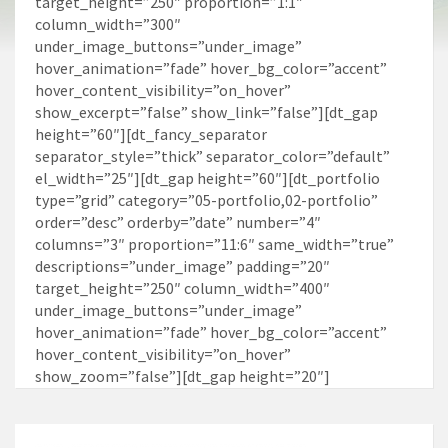
target_height=”250″ proportion=”1:1″
column_width=”300″
under_image_buttons=”under_image”
hover_animation=”fade” hover_bg_color=”accent”
hover_content_visibility=”on_hover”
show_excerpt=”false” show_link=”false”][dt_gap
height=”60″][dt_fancy_separator
separator_style=”thick” separator_color=”default”
el_width=”25″][dt_gap height=”60″][dt_portfolio
type=”grid” category=”05-portfolio,02-portfolio”
order=”desc” orderby=”date” number=”4″
columns=”3″ proportion=”11:6″ same_width=”true”
descriptions=”under_image” padding=”20″
target_height=”250″ column_width=”400″
under_image_buttons=”under_image”
hover_animation=”fade” hover_bg_color=”accent”
hover_content_visibility=”on_hover”
show_zoom=”false”][dt_gap height=”20″]