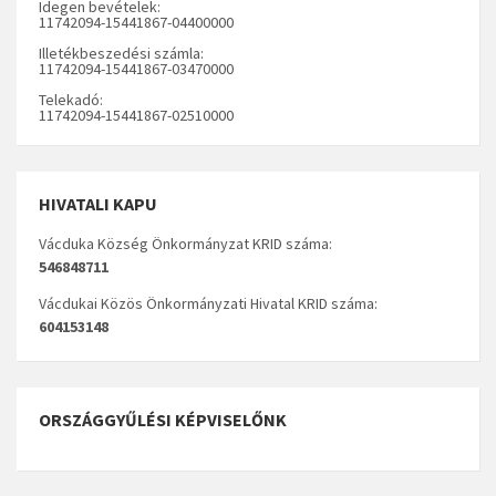
Idegen bevételek:
11742094-15441867-04400000
Illetékbeszedési számla:
11742094-15441867-03470000
Telekadó:
11742094-15441867-02510000
HIVATALI KAPU
Vácduka Község Önkormányzat KRID száma:
546848711
Vácdukai Közös Önkormányzati Hivatal KRID száma:
604153148
ORSZÁGGYŰLÉSI KÉPVISELŐNK