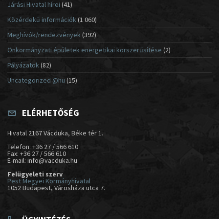
Járási Hivatal hírei
(41)
Közérdekű információk
(1 060)
Meghívók/rendezvények
(392)
Önkormányzati épületek energetikai korszerűsítése
(2)
Pályázatok
(82)
Uncategorized @hu
(15)
ELÉRHETŐSÉG
Hivatal 2167 Vácduka, Béke tér 1.
Telefon: +36 27 / 566 610
Fax: +36 27 / 566 610
E-mail: info@vacduka.hu
Felügyeleti szerv
Pest Megyei Kormányhivatal
1052 Budapest, Városháza utca 7.