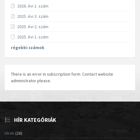
2026. évi 1. szám
2025. évi 3. szám
2025. évi 2. szám
2025. évi 1. szám
régebbi számok
There is an error in subscription form. Contact website
administrator please.
HÍR KATEGÓRIÁK
Hírek
(26)