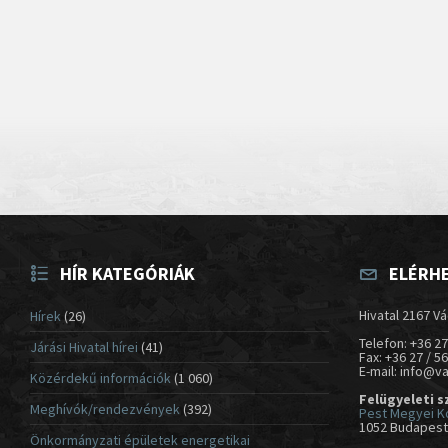
HÍR KATEGÓRIÁK
ELÉRH
Hivatal 2167 Vá
Hírek
(26)
Telefon: +36 27
Járási Hivatal hírei
(41)
Fax: +36 27 / 5
E-mail: info@v
Közérdekű információk
(1 060)
Felügyeleti s
Meghívók/rendezvények
(392)
Pest Megyei K
1052 Budapest,
Önkormányzati épületek energetikai