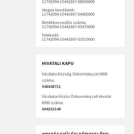
11742094-15441867-08800000
Idegen bevételek:
11742094-15441867-04400000
Illetékbeszedési számla:
11742094-15441867-03470000
Telekadó:
11742094-15441867-02510000
HIVATALI KAPU
Vácduka Község Önkormányzat KRID
száma:
546848711
Vácdukai Közös Önkormányzati Hivatal
KRID száma:
604153148
ORSZÁGGYŰLÉSI KÉPVISELŐNK