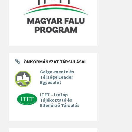
ÖNKORMÁNYZAT TÁRSULÁSAI
Galga-mente és
Térsége Leader
Egyesület
ITET – Izotóp
Tájékoztató és
Ellenőrző Társulás