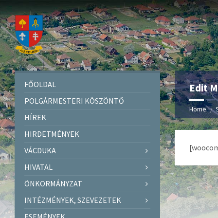
FŐOLDAL
Edit 
POLGÁRMESTERI KÖSZÖNTŐ
Home
HÍREK
HIRDETMÉNYEK
[woocom
VÁCDUKA
HIVATAL
ÖNKORMÁNYZAT
INTÉZMÉNYEK, SZEVEZETEK
ESEMÉNYEK