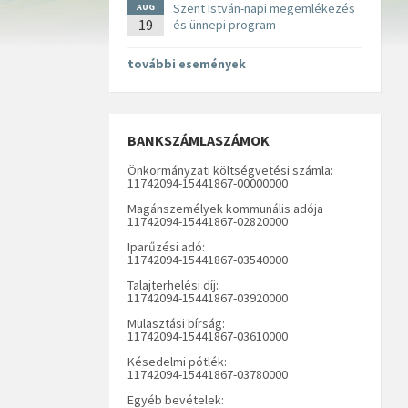
Szent István-napi megemlékezés
AUG
19
és ünnepi program
további események
BANKSZÁMLASZÁMOK
Önkormányzati költségvetési számla:
11742094-15441867-00000000
Magánszemélyek kommunális adója
11742094-15441867-02820000
Iparűzési adó:
11742094-15441867-03540000
Talajterhelési díj:
11742094-15441867-03920000
Mulasztási bírság:
11742094-15441867-03610000
Késedelmi pótlék:
11742094-15441867-03780000
Egyéb bevételek: