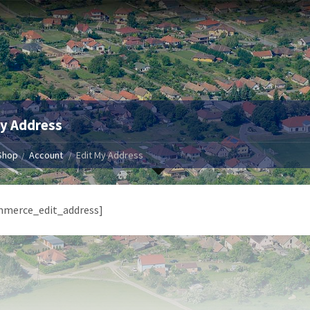
My Address
Shop
Account
Edit My Address
merce_edit_address]