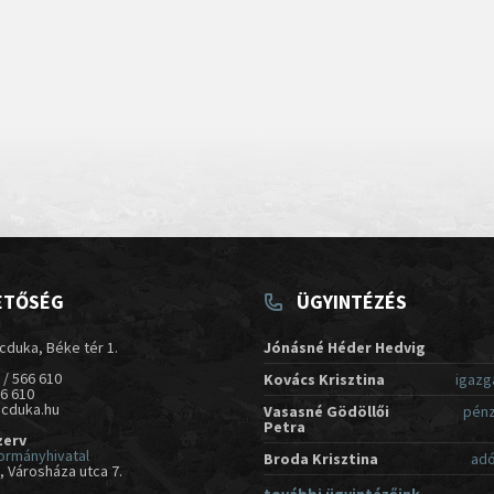
ETŐSÉG
ÜGYINTÉZÉS
cduka, Béke tér 1.
Jónásné Héder Hedvig
 / 566 610
Kovács Krisztina
igazg
66 610
acduka.hu
Vasasné Gödöllői
pénz
Petra
zerv
ormányhivatal
Broda Krisztina
adó
 Városháza utca 7.