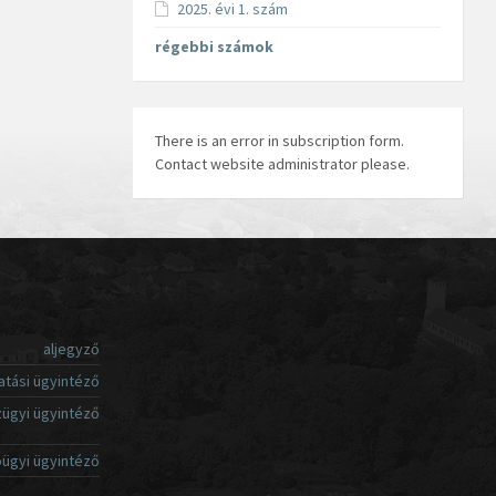
2025. évi 1. szám
régebbi számok
There is an error in subscription form.
Contact website administrator please.
aljegyző
atási ügyintéző
ügyi ügyintéző
ügyi ügyintéző