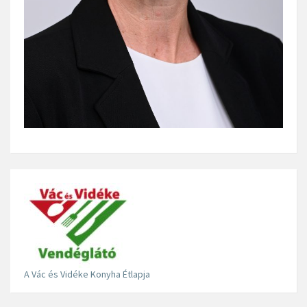
A Vác és Vidéke Konyha Étlapja