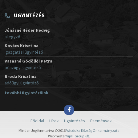
ÜGYINTÉZÉS
Jónásné Héder Hedvig
aljegyző
Kovács Krisztina
igazgatási ügyintéző
Vasasné Gödöllői Petra
pénzügyi ügyintéző
Broda Krisztina
adóügyi ügyintéző
további ügyintézőink
Főoldal
Hírek
Ügyintézés
Események
Minden Jog fenntartva © 2016
Vácduka Község Önkormányzata
Webmester
VipIT Group Kft.