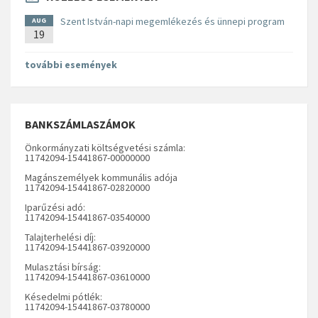
Szent István-napi megemlékezés és ünnepi program
AUG
19
további események
BANKSZÁMLASZÁMOK
Önkormányzati költségvetési számla:
11742094-15441867-00000000
Magánszemélyek kommunális adója
11742094-15441867-02820000
Iparűzési adó:
11742094-15441867-03540000
Talajterhelési díj:
11742094-15441867-03920000
Mulasztási bírság:
11742094-15441867-03610000
Késedelmi pótlék:
11742094-15441867-03780000