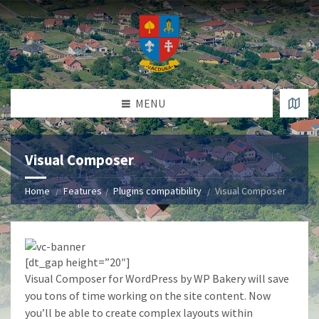
MENU
Visual Composer
Home
Features
Plugins compatibility
Visual Composer
[dt_gap height=”20″]
Visual Composer for WordPress by WP Bakery will save
you tons of time working on the site content. Now
you’ll be able to create complex layouts within