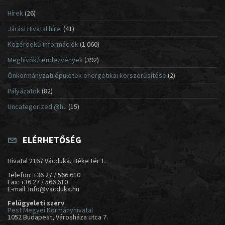
Hírek
(26)
Járási Hivatal hírei
(41)
Közérdekű információk
(1 060)
Meghívók/rendezvények
(392)
Önkormányzati épületek energetikai korszerűsítése
(2)
Pályázatok
(82)
Uncategorized @hu
(15)
ELÉRHETŐSÉG
Hivatal 2167 Vácduka, Béke tér 1.
Telefon: +36 27 / 566 610
Fax: +36 27 / 566 610
E-mail: info@vacduka.hu
Felügyeleti szerv
Pest Megyei Kormányhivatal
1052 Budapest, Városháza utca 7.