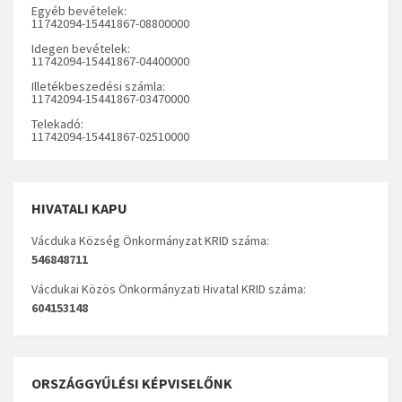
Egyéb bevételek:
11742094-15441867-08800000
Idegen bevételek:
11742094-15441867-04400000
Illetékbeszedési számla:
11742094-15441867-03470000
Telekadó:
11742094-15441867-02510000
HIVATALI KAPU
Vácduka Község Önkormányzat KRID száma:
546848711
Vácdukai Közös Önkormányzati Hivatal KRID száma:
604153148
ORSZÁGGYŰLÉSI KÉPVISELŐNK