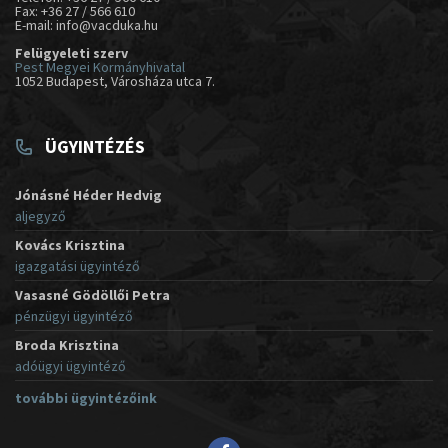
Fax: +36 27 / 566 610
E-mail: info@vacduka.hu
Felügyeleti szerv
Pest Megyei Kormányhivatal
1052 Budapest, Városháza utca 7.
ÜGYINTÉZÉS
Jónásné Héder Hedvig
aljegyző
Kovács Krisztina
igazgatási ügyintéző
Vasasné Gödöllői Petra
pénzügyi ügyintéző
Broda Krisztina
adóügyi ügyintéző
további ügyintézőink