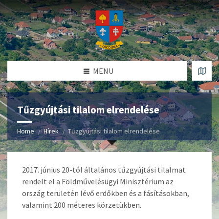
MENU
Tűzgyújtási tilalom elrendelése
Home
Hírek
Tűzgyújtási tilalom elrendelése
2017. június 20-tól általános tűzgyújtási tilalmat
rendelt el a Földművelésügyi Minisztérium az
ország területén lévő erdőkben és a fásításokban,
valamint 200 méteres körzetükben.