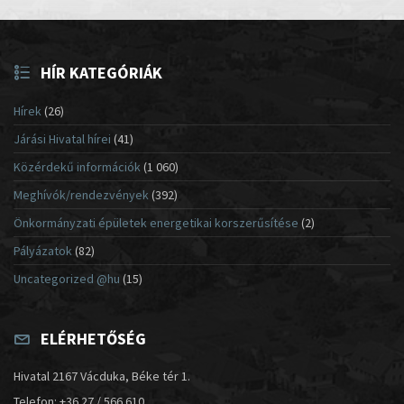
HÍR KATEGÓRIÁK
Hírek
(26)
Járási Hivatal hírei
(41)
Közérdekű információk
(1 060)
Meghívók/rendezvények
(392)
Önkormányzati épületek energetikai korszerűsítése
(2)
Pályázatok
(82)
Uncategorized @hu
(15)
ELÉRHETŐSÉG
Hivatal 2167 Vácduka, Béke tér 1.
Telefon: +36 27 / 566 610