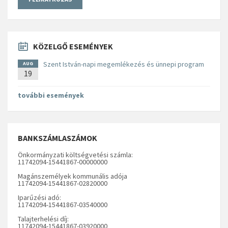
KÖZELGŐ ESEMÉNYEK
Szent István-napi megemlékezés és ünnepi program
AUG
19
további események
BANKSZÁMLASZÁMOK
Önkormányzati költségvetési számla:
11742094-15441867-00000000
Magánszemélyek kommunális adója
11742094-15441867-02820000
Iparűzési adó:
11742094-15441867-03540000
Talajterhelési díj:
11742094-15441867-03920000