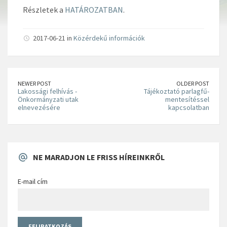
Részletek a
HATÁROZATBAN
.
2017-06-21 in
Közérdekű információk
NEWER POST
OLDER POST
Lakossági felhívás -
Tájékoztató parlagfű-
Önkormányzati utak
mentesítéssel
elnevezésére
kapcsolatban
NE MARADJON LE FRISS HÍREINKRŐL
E-mail cím