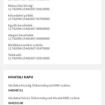
Mulasztási bírság:
11742094-15441867-03610000
Késedelmi pótlék:
11742094-15441867-03780000
Egyéb bevételek:
11742094-15441867-08800000
Idegen bevételek:
11742094-15441867-04400000
Illetékbeszedési számla:
11742094-15441867-03470000
Telekadó:
11742094-15441867-02510000
HIVATALI KAPU
Vácduka Község Önkormányzat KRID száma:
546848711
Vácdukai Közös Önkormányzati Hivatal KRID száma:
604153148