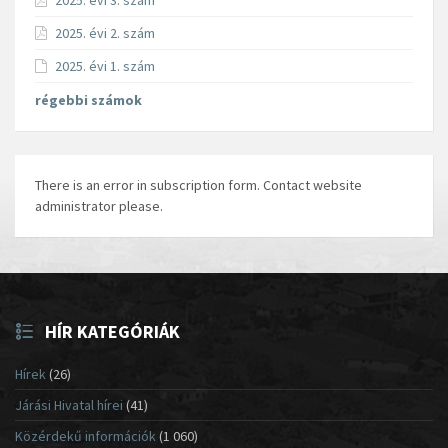
2025. évi 3. szám
2025. évi 2. szám
2025. évi 1. szám
régebbi számok
There is an error in subscription form. Contact website
administrator please.
HÍR KATEGÓRIÁK
Hírek
(26)
Járási Hivatal hírei
(41)
Közérdekű információk
(1 060)