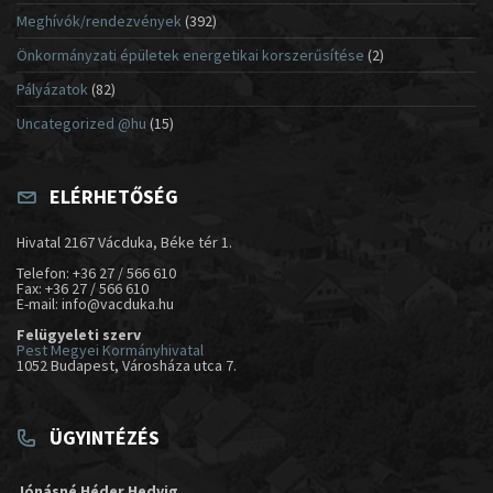
Meghívók/rendezvények
(392)
Önkormányzati épületek energetikai korszerűsítése
(2)
Pályázatok
(82)
Uncategorized @hu
(15)
ELÉRHETŐSÉG
Hivatal 2167 Vácduka, Béke tér 1.
Telefon: +36 27 / 566 610
Fax: +36 27 / 566 610
E-mail: info@vacduka.hu
Felügyeleti szerv
Pest Megyei Kormányhivatal
1052 Budapest, Városháza utca 7.
ÜGYINTÉZÉS
Jónásné Héder Hedvig