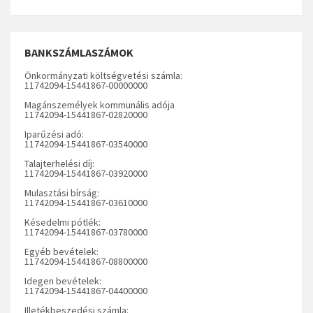
BANKSZÁMLASZÁMOK
Önkormányzati költségvetési számla:
11742094-15441867-00000000
Magánszemélyek kommunális adója
11742094-15441867-02820000
Iparűzési adó:
11742094-15441867-03540000
Talajterhelési díj:
11742094-15441867-03920000
Mulasztási bírság:
11742094-15441867-03610000
Késedelmi pótlék:
11742094-15441867-03780000
Egyéb bevételek:
11742094-15441867-08800000
Idegen bevételek:
11742094-15441867-04400000
Illetékbeszedési számla: