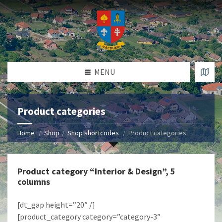
MENU
Product categories
Home
Shop
Shop shortcodes
Product categories
Product category “Interior & Design”, 5
columns
[dt_gap height=”20″ /]
[product_category category=”category-3″