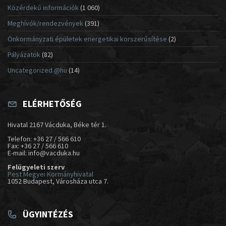
Közérdekű információk
(1 060)
Meghívók/rendezvények
(391)
Önkormányzati épületek energetikai korszerűsítése
(2)
Pályázatok
(82)
Uncategorized @hu
(14)
ELÉRHETŐSÉG
Hivatal 2167 Vácduka, Béke tér 1.
Telefon: +36 27 / 566 610
Fax: +36 27 / 566 610
E-mail: info@vacduka.hu
Felügyeleti szerv
Pest Megyei Kormányhivatal
1052 Budapest, Városháza utca 7.
ÜGYINTÉZÉS