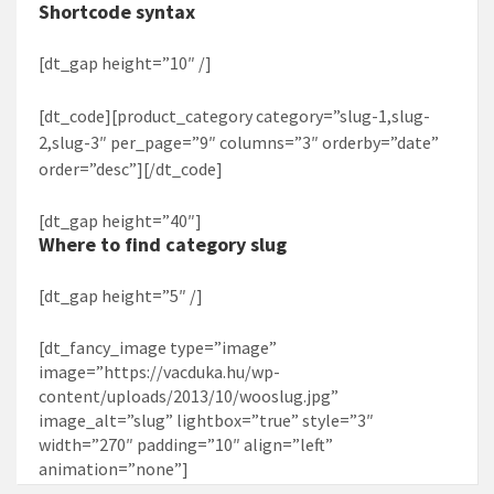
Shortcode syntax
[dt_gap height=”10″ /]
[dt_code][product_category category=”slug-1,slug-
2,slug-3″ per_page=”9″ columns=”3″ orderby=”date”
order=”desc”][/dt_code]
[dt_gap height=”40″]
Where to find category slug
[dt_gap height=”5″ /]
[dt_fancy_image type=”image”
image=”https://vacduka.hu/wp-
content/uploads/2013/10/wooslug.jpg”
image_alt=”slug” lightbox=”true” style=”3″
width=”270″ padding=”10″ align=”left”
animation=”none”]