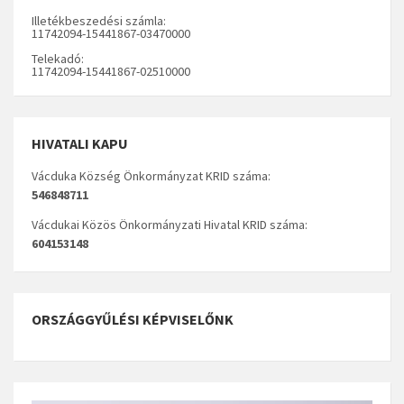
Illetékbeszedési számla:
11742094-15441867-03470000
Telekadó:
11742094-15441867-02510000
HIVATALI KAPU
Vácduka Község Önkormányzat KRID száma:
546848711
Vácdukai Közös Önkormányzati Hivatal KRID száma:
604153148
ORSZÁGGYŰLÉSI KÉPVISELŐNK