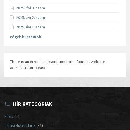
2025. évi 3. szám
2025. évi 2. szám
2025. évi 1. szám
régebbi számok
There is an error in subscription form. Contact website
administrator please.
HÍR KATEGÓRIÁK
Hírek
(26)
Járási Hivatal hírei
(41)