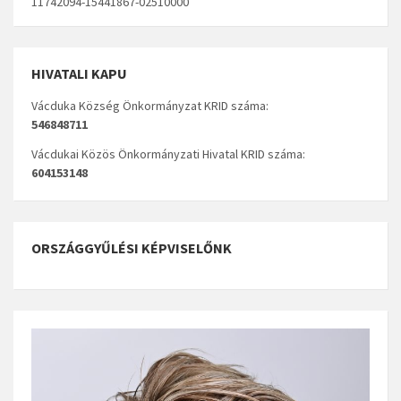
11742094-15441867-02510000
HIVATALI KAPU
Vácduka Község Önkormányzat KRID száma:
546848711
Vácdukai Közös Önkormányzati Hivatal KRID száma:
604153148
ORSZÁGGYŰLÉSI KÉPVISELŐNK