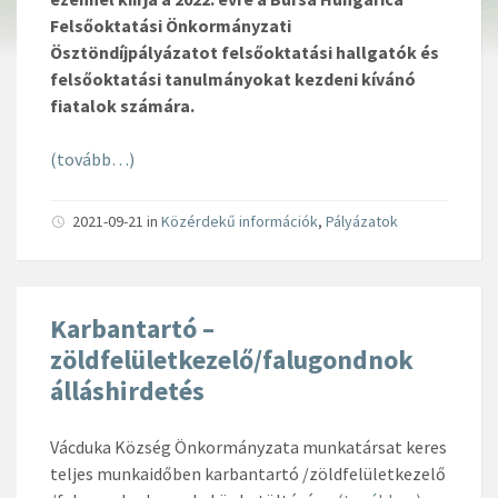
Felsőoktatási Önkormányzati
Ösztöndíjpályázatot felsőoktatási hallgatók és
felsőoktatási tanulmányokat kezdeni kívánó
fiatalok számára.
(tovább…)
2021-09-21
in
Közérdekű információk
,
Pályázatok
Karbantartó –
zöldfelületkezelő/falugondnok
álláshirdetés
Vácduka Község Önkormányzata munkatársat keres
teljes munkaidőben karbantartó /zöldfelületkezelő