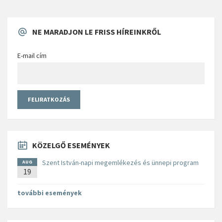
NE MARADJON LE FRISS HÍREINKRŐL
E-mail cím
KÖZELGŐ ESEMÉNYEK
Szent István-napi megemlékezés és ünnepi program
AUG
19
további események