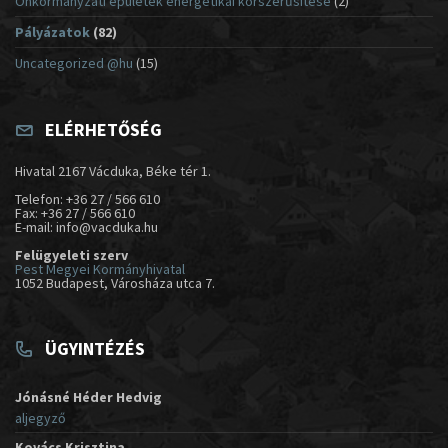
Önkormányzati épületek energetikai korszerűsítése
(2)
Pályázatok
(82)
Uncategorized @hu
(15)
ELÉRHETŐSÉG
Hivatal 2167 Vácduka, Béke tér 1.
Telefon: +36 27 / 566 610
Fax: +36 27 / 566 610
E-mail: info@vacduka.hu
Felügyeleti szerv
Pest Megyei Kormányhivatal
1052 Budapest, Városháza utca 7.
ÜGYINTÉZÉS
Jónásné Héder Hedvig
aljegyző
Kovács Krisztina