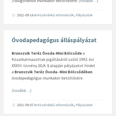
/falugondnok munkakör betöltésére.
(tovább…)
2021-09-16
in
Közérdekű információk
,
Pályázatok
Óvodapedagógus álláspályázat
Brunszvik Teréz Óvoda-Mini Bölcsőde
a
Közalkalmazottak jogállásáról szóló 1992. évi
XXXIII. törvény 20/A. § alapján pályázatot hirdet
a
Brunszvik Teréz Óvoda- Mini Bölcsődében
óvodapedagógus munkakör betöltésére.
(tovább…)
2021-09-07
in
Közérdekű információk
,
Pályázatok