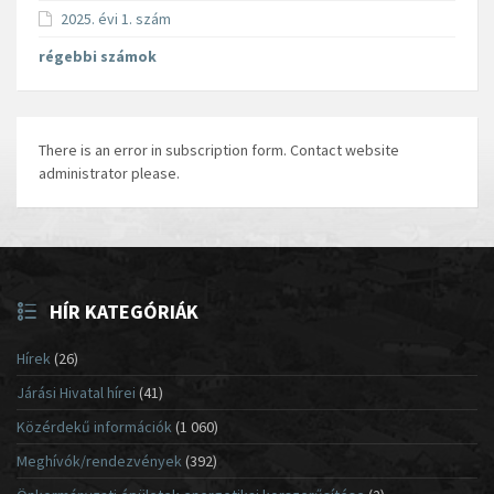
2025. évi 1. szám
régebbi számok
There is an error in subscription form. Contact website
administrator please.
HÍR KATEGÓRIÁK
Hírek
(26)
Járási Hivatal hírei
(41)
Közérdekű információk
(1 060)
Meghívók/rendezvények
(392)