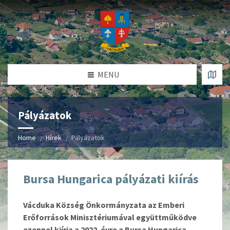
MENU
Pályázatok
Home
Hírek
Pályázatok
Bursa Hungarica pályázati kiírás
Vácduka Község Önkormányzata az Emberi
Erőforrások Minisztériumával együttműködve
ezennel kiírja a 2022. évre a Bursa Hungarica