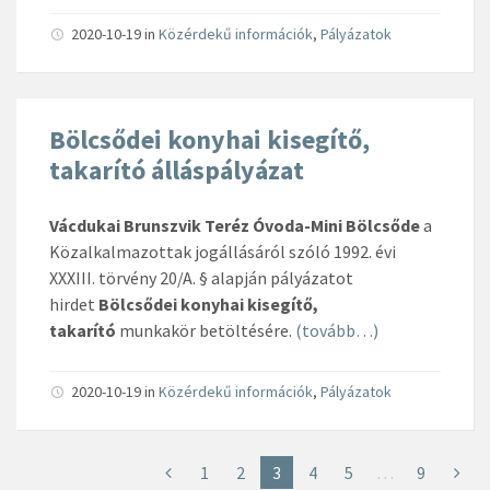
2020-10-19
in
Közérdekű információk
,
Pályázatok
Bölcsődei konyhai kisegítő,
takarító álláspályázat
Vácdukai Brunszvik Teréz Óvoda-Mini Bölcsőde
a
Közalkalmazottak jogállásáról szóló 1992. évi
XXXIII. törvény 20/A. § alapján pályázatot
hirdet
Bölcsődei konyhai kisegítő,
takarító
munkakör betöltésére.
(tovább…)
2020-10-19
in
Közérdekű információk
,
Pályázatok
1
2
3
4
5
…
9