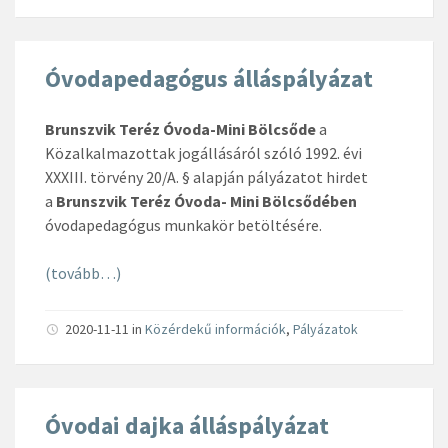
Óvodapedagógus álláspályázat
Brunszvik Teréz Óvoda-Mini Bölcsőde
a
Közalkalmazottak jogállásáról szóló 1992. évi
XXXIII. törvény 20/A. § alapján pályázatot hirdet
a
Brunszvik Teréz Óvoda- Mini Bölcsődében
óvodapedagógus munkakör betöltésére.
(tovább…)
2020-11-11
in
Közérdekű információk
,
Pályázatok
Óvodai dajka álláspályázat