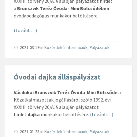
XXXIII. törvény 20/A. § alapján pályázatot hirdet
a
Brunszvik Teréz Óvoda- Mini Bölcsődében
óvodapedagógus munkakör betöltésére.
(tovább…)
2021-03-19
in
Közérdekű információk
,
Pályázatok
Óvodai dajka álláspályázat
Vácdukai Brunszvik Teréz Óvoda-Mini Bölcsőde
a
Közalkalmazottak jogállásáról szóló 1992. évi
XXXIII. törvény 20/A. § alapján pályázatot
hirdet
dajka
munkakör betöltésére.
(tovább…)
2021-01-28
in
Közérdekű információk
,
Pályázatok