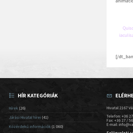
animati
Lo
Quisq
iaculis
[/dt_ban
HÍR KATEGÓRIÁK
ELÉRH
Hivatal 2167 Vá
Hírek
(26)
Telefon: +36 27
Járási Hivatal hírei
(41)
Fax: +36 27 / 5
E-mail: info@v
Közérdekű információk
(1 060)
Felügyeleti s