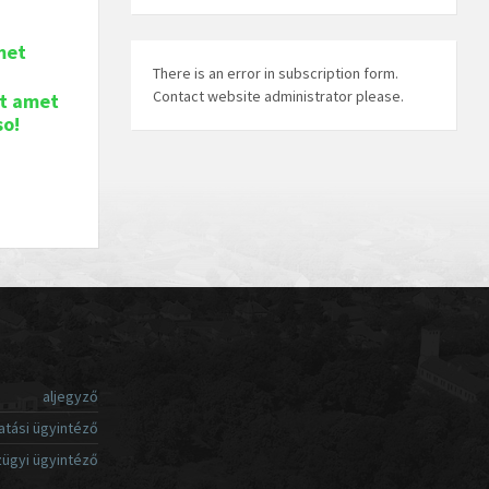
met
There is an error in subscription form.
Contact website administrator please.
it amet
so!
aljegyző
atási ügyintéző
ügyi ügyintéző