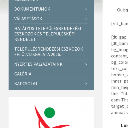
DOKUMENTUMOK
Quisq
VÁLASZTÁSOK
[/dt_ban
HATÁLYOS TELEPÜLÉSRENDEZÉSI
ESZKÖZÖK ÉS TELEPÜLÉSKÉPI
[dt_gap 
RENDELET
[dt_ban
TELEPÜLÉSRENDEZÉSI ESZKÖZÖK
bg_imag
FELÜLVIZSGÁLATA 2026.
content/
bg_colo
NYERTES PÁLYÁZATAINK
text_col
GALÉRIA
border_
inner_p
KAPCSOLAT
min_hei
link=”ht
eam-The
target_
animati
Lo