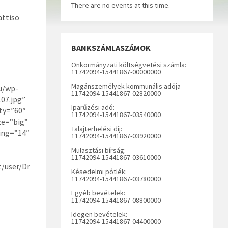
There are no events at this time.
attiso
BANKSZÁMLASZÁMOK
Önkormányzati költségvetési számla:
11742094-15441867-00000000
Magánszemélyek kommunális adója
u/wp-
11742094-15441867-02820000
07.jpg”
Iparűzési adó:
ty=”60″
11742094-15441867-03540000
ze=”big”
Talajterhelési díj:
ing=”14″
11742094-15441867-03920000
Mulasztási bírság:
11742094-15441867-03610000
t/user/Dr
Késedelmi pótlék:
11742094-15441867-03780000
Egyéb bevételek:
11742094-15441867-08800000
Idegen bevételek:
11742094-15441867-04400000
DA