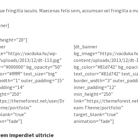
ue fringilla iaculis. Maecenas felis sem, accumsan vel fringilla a m
ner]
height=”20″]
ner
[dt_banner
e=”https://vacduka.hu/wp-
bg_image=”https://vacduka.h
uploads/2013/12/dt-113.jpg”
content/uploads/2013/12/dt-1
r=”#000000″ bg_opacity=”50″
bg_color=”#81d742″ bg_opaci
or=”#ffffff” text_size=”big”
text_color=”#81d742″ text_si
width=”1″ outer_padding=”15″
border_width=”3″ outer_padd
adding=”14″
inner_padding=”12″
ght=”250″
min_height=”250″
tps://themeforest.net/user/Dr
link=”https://themeforest.ne
me/portfolio”
eam-Theme/portfolio”
blank=”true”
target_blank=”true”
on=”fade”]
animation=”fade”]
rem imperdiet ultricie
DOLOR AMET GLAVRI