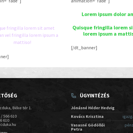
on=”fade”]
animation=”fade”]
rem ipsum dolor amet
Lorem ipsum dolor a
Quisque fringilla lorem s
ue fringilla lorem sit amet
lorem ipsum a matti
an vel fringilla lorem ipsum a
mattiso!
[/dt_banner]
ner]
ETŐSÉG
ÜGYINTÉZÉS
cduka, Béke tér 1.
Jónásné Héder Hedvig
 / 566 610
Kovács Krisztina
igazg
66 610
acduka.hu
Vasasné Gödöllői
pénz
Petra
zerv