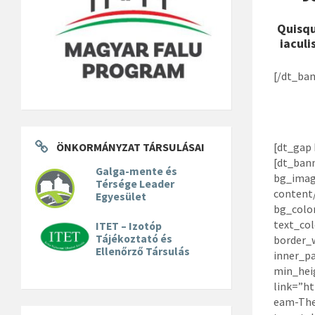
Quisqu
iaculi
[/dt_ban
ÖNKORMÁNYZAT TÁRSULÁSAI
[dt_gap 
[dt_ban
Galga-mente és
bg_imag
Térsége Leader
content/
Egyesület
bg_colo
text_col
ITET – Izotóp
Tájékoztató és
border_
Ellenőrző Társulás
inner_p
min_hei
link=”ht
eam-The