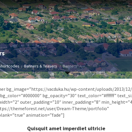
rs
Shortcodes
Banners & Teasers
Banners
ner bg_image=”https://vacduka.hu/wp-content/uploads/2013/12/
 bg_color=”#000000″ bg_opacity=”30″ text_color=”#ffffff” text_s
width=”2″ outer_padding=”10″ inner_padding=”8″ min_height=”
ttps://themeforest.net/user/Dream-Theme/portfolio”
blank=”true” animation=”fade”]
Quisquit amet imperdiet ultricie