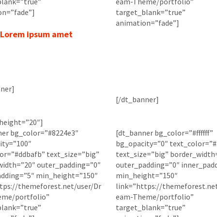
blank=”true”
eam-Theme/portfolio”
on=”fade”]
target_blank=”true”
animation=”fade”]
Lorem ipsum amet
Lorem ipsum ame
e fringilla lorem sit amet
san vel fringilla a mattiso
Quisque fringilla lorem s
iaculisan vel fringilla a 
ner]
[/dt_banner]
height=”20″]
ner bg_color=”#8224e3″
[dt_banner bg_color=”#ffffff”
ity=”100″
bg_opacity=”0″ text_color=”
or=”#ddbafb” text_size=”big”
text_size=”big” border_width
width=”20″ outer_padding=”0″
outer_padding=”0″ inner_pad
adding=”5″ min_height=”150″
min_height=”150″
tps://themeforest.net/user/Dr
link=”https://themeforest.ne
me/portfolio”
eam-Theme/portfolio”
blank=”true”
target_blank=”true”