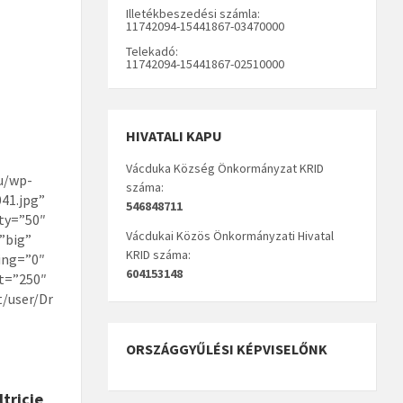
Illetékbeszedési számla:
11742094-15441867-03470000
it amet
mattiso
Telekadó:
11742094-15441867-02510000
HIVATALI KAPU
Vácduka Község Önkormányzat KRID
u/wp-
száma:
41.jpg”
546848711
ty=”50″
Vácdukai Közös Önkormányzati Hivatal
=”big”
KRID száma:
ing=”0″
604153148
t=”250″
t/user/Dr
ORSZÁGGYŰLÉSI KÉPVISELŐNK
tricie