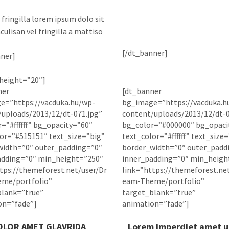
Quisque fringilla lorem s
 fringilla lorem ipsum dolo sit
iaculisan vel fringilla a 
culisan vel fringilla a mattiso
[/dt_banner]
ner]
height=”20″]
ner
[dt_banner
e=”https://vacduka.hu/wp-
bg_image=”https://vacduka.h
uploads/2013/12/dt-071.jpg”
content/uploads/2013/12/dt-0
=”#ffffff” bg_opacity=”60″
bg_color=”#000000″ bg_opaci
or=”#515151″ text_size=”big”
text_color=”#ffffff” text_size
width=”0″ outer_padding=”0″
border_width=”0″ outer_padd
adding=”0″ min_height=”250″
inner_padding=”0″ min_heigh
tps://themeforest.net/user/Dr
link=”https://themeforest.ne
me/portfolio”
eam-Theme/portfolio”
blank=”true”
target_blank=”true”
on=”fade”]
animation=”fade”]
OLOR AMET GLAVRIDA
Lorem imperdiet amet ul