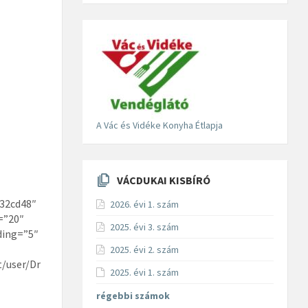
t
it amet
mattiso
A Vác és Vidéke Konyha Étlapja
VÁCDUKAI KISBÍRÓ
#32cd48″
2026. évi 1. szám
=”20″
2025. évi 3. szám
ding=”5″
2025. évi 2. szám
t/user/Dr
2025. évi 1. szám
régebbi számok