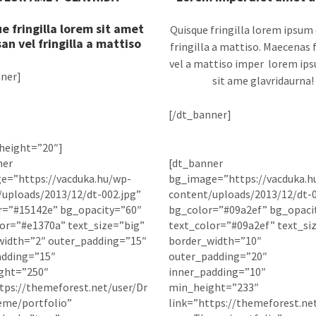
e fringilla lorem sit amet
Quisque fringilla lorem ipsum
san vel fringilla a mattiso
fringilla a mattiso. Maecenas 
vel a mattiso imper lorem ip
ner]
sit ame glavridaurna!
[/dt_banner]
height=”20″]
ner
[dt_banner
e=”https://vacduka.hu/wp-
bg_image=”https://vacduka.h
uploads/2013/12/dt-002.jpg”
content/uploads/2013/12/dt-0
r=”#15142e” bg_opacity=”60″
bg_color=”#09a2ef” bg_opaci
or=”#e1370a” text_size=”big”
text_color=”#09a2ef” text_si
width=”2″ outer_padding=”15″
border_width=”10″
adding=”15″
outer_padding=”20″
ght=”250″
inner_padding=”10″
tps://themeforest.net/user/Dr
min_height=”233″
me/portfolio”
link=”https://themeforest.ne