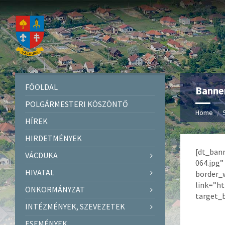
FŐOLDAL
Banne
POLGÁRMESTERI KÖSZÖNTŐ
Home
HÍREK
HIRDETMÉNYEK
[dt_ban
VÁCDUKA
064.jpg”
HIVATAL
border_
link=”h
ÖNKORMÁNYZAT
target_
INTÉZMÉNYEK, SZEVEZETEK
ESEMÉNYEK