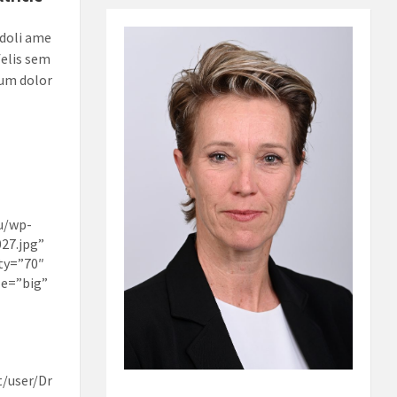
 doli ame
felis sem
sum dolor
u/wp-
27.jpg”
ty=”70″
ze=”big”
t/user/Dr