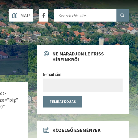
MAP
NE MARADJON LE FRISS
HÍREINKRŐL
E-mail cím
dt-
ize=”big”
40″
KÖZELGŐ ESEMÉNYEK