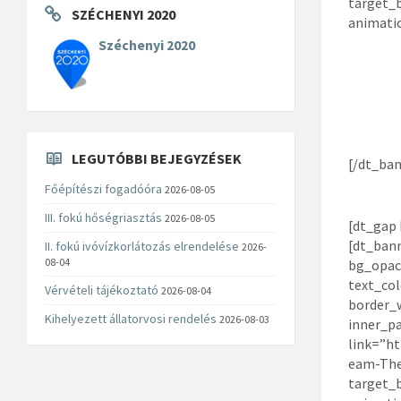
target_
SZÉCHENYI 2020
animati
Széchenyi 2020
Quisqu
iaculi
LEGUTÓBBI BEJEGYZÉSEK
[/dt_ban
Főépítészi fogadóóra
2026-08-05
III. fokú hőségriasztás
2026-08-05
[dt_gap 
[dt_ban
II. fokú ivóvízkorlátozás elrendelése
2026-
08-04
bg_opac
text_col
Vérvételi tájékoztató
2026-08-04
border_
Kihelyezett állatorvosi rendelés
2026-08-03
inner_p
link=”ht
eam-The
target_