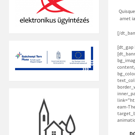
Quisque
amet ia
[/dt_ban
[dt_gap 
[dt_ban
bg_imag
content/
bg_color
text_col
border_
inner_p
link=”ht
eam-The
target_
animati
D