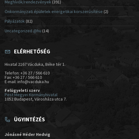
Meghívók/rendezvények
(391)
Önkormányzati épületek energetikai korszerűsítése
(2)
Pályázatok
(82)
Uncategorized @hu
(14)
ELÉRHETŐSÉG
Hivatal 2167 Vácduka, Béke tér 1.
Telefon: +36 27 / 566 610
Fax: +36 27 / 566 610
E-mail: info@vacduka.hu
Felügyeleti szerv
Pest Megyei Kormányhivatal
1052 Budapest, Városháza utca 7.
ÜGYINTÉZÉS
Jónásné Héder Hedvig