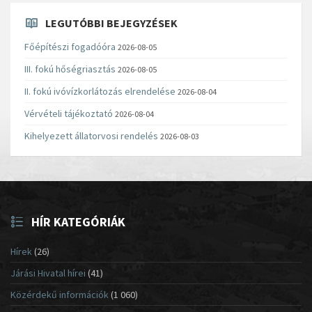
LEGUTÓBBI BEJEGYZÉSEK
Főépítészi fogadóóra
2026-08-05
III. fokú hőségriasztás
2026-08-05
II. fokú ivóvízkorlátozás elrendelése
2026-08-04
Vérvételi tájékoztató
2026-08-04
Kihelyezett állatorvosi rendelés
2026-08-03
HÍR KATEGÓRIÁK
Hírek
(26)
Járási Hivatal hírei
(41)
Közérdekű információk
(1 060)