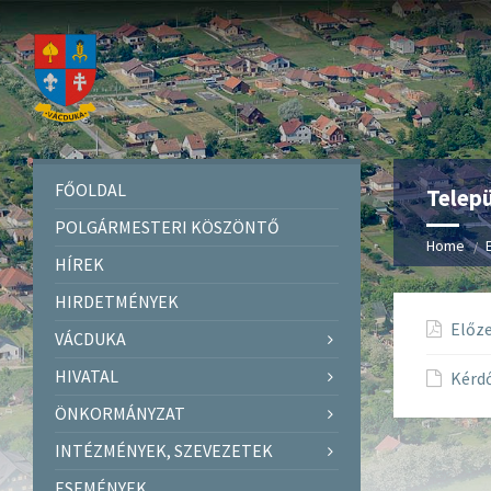
FŐOLDAL
Telepü
POLGÁRMESTERI KÖSZÖNTŐ
Home
HÍREK
HIRDETMÉNYEK
Előze
VÁCDUKA
HIVATAL
Kérd
ÖNKORMÁNYZAT
INTÉZMÉNYEK, SZEVEZETEK
ESEMÉNYEK