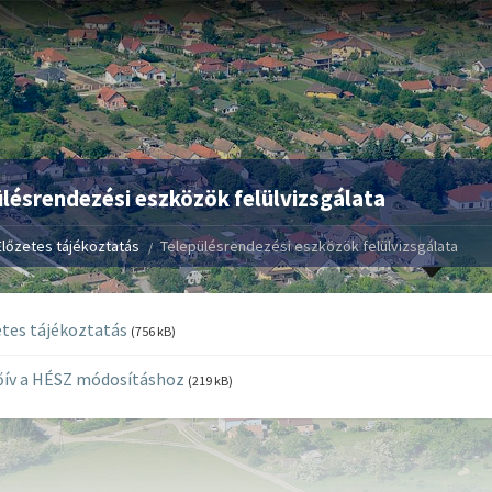
lésrendezési eszközök felülvizsgálata
Előzetes tájékoztatás
Településrendezési eszközök felülvizsgálata
tes tájékoztatás
(756 kB)
őív a HÉSZ módosításhoz
(219 kB)