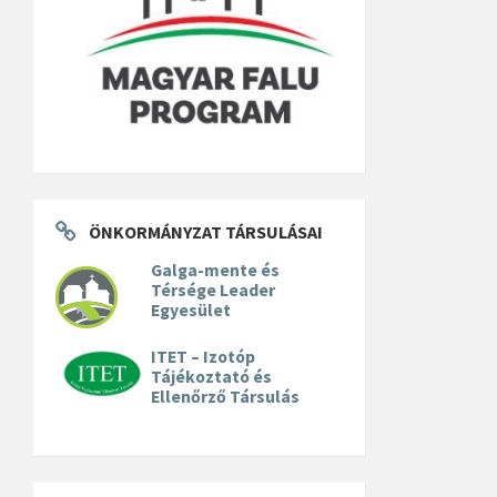
ÖNKORMÁNYZAT TÁRSULÁSAI
Galga-mente és
Térsége Leader
Egyesület
ITET – Izotóp
Tájékoztató és
Ellenőrző Társulás