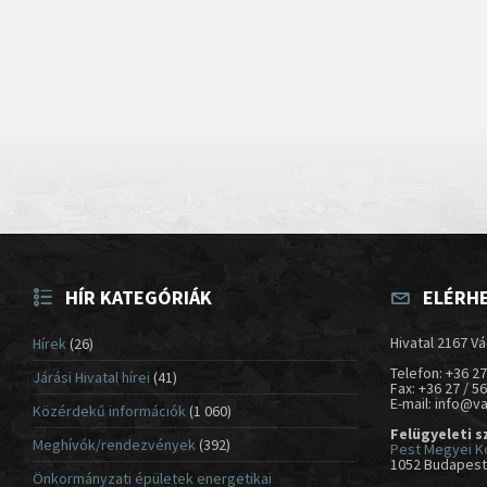
HÍR KATEGÓRIÁK
ELÉRH
Hivatal 2167 Vá
Hírek
(26)
Telefon: +36 27
Járási Hivatal hírei
(41)
Fax: +36 27 / 5
E-mail: info@v
Közérdekű információk
(1 060)
Felügyeleti s
Meghívók/rendezvények
(392)
Pest Megyei K
1052 Budapest,
Önkormányzati épületek energetikai