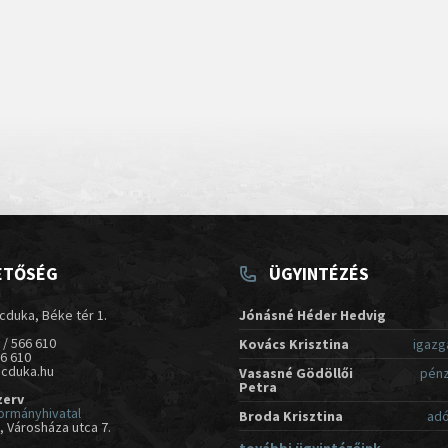
ETŐSÉG
ÜGYINTÉZÉS
cduka, Béke tér 1.
Jónásné Héder Hedvig
 / 566 610
Kovács Krisztina
igazg
66 610
acduka.hu
Vasasné Gödöllői
pénz
Petra
zerv
ormányhivatal
Broda Krisztina
adó
 Városháza utca 7.