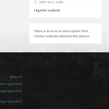
2025. évi 1. szám
régebbi számok
There is an error in subscription form.
Contact website administrator please.
aljegyző
atási ügyintéző
ügyi ügyintéző
ügyi ügyintéző