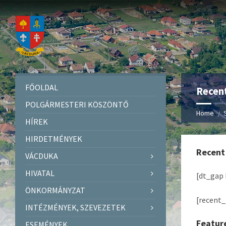
FŐOLDAL
Recen
POLGÁRMESTERI KÖSZÖNTŐ
Home
HÍREK
HIRDETMÉNYEK
Recent
VÁCDUKA
HIVATAL
[dt_gap 
ÖNKORMÁNYZAT
[recent_
INTÉZMÉNYEK, SZEVEZETEK
Featur
ESEMÉNYEK