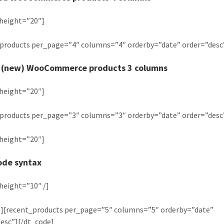
height=”20″]
products per_page=”4″ columns=”4″ orderby=”date” order=”desc
 (new) WooCommerce products 3 columns
height=”20″]
products per_page=”3″ columns=”3″ orderby=”date” order=”desc
height=”20″]
ode syntax
height=”10″ /]
e][recent_products per_page=”5″ columns=”5″ orderby=”date”
esc”][/dt_code]