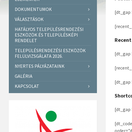
DOKUMENTUMOK
[dt_gap 
VÁLASZTÁSOK
[recent_
HATÁLYOS TELEPÜLÉSRENDEZÉSI
ESZKÖZÖK ÉS TELEPÜLÉSKÉPI
Recent
RENDELET
TELEPÜLÉSRENDEZÉSI ESZKÖZÖK
[dt_gap 
FELÜLVIZSGÁLATA 2026.
NYERTES PÁLYÁZATAINK
[recent_
GALÉRIA
[dt_gap 
KAPCSOLAT
Shortc
[dt_gap 
[dt_cod
order=”d