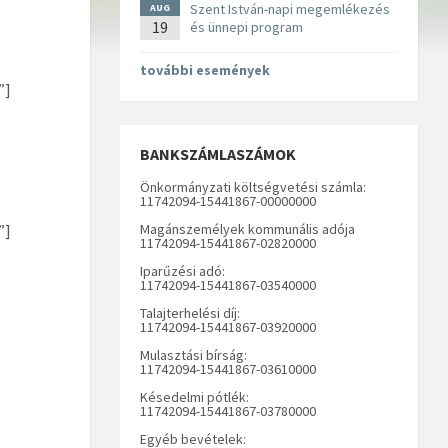
Szent István-napi megemlékezés
AUG
19
és ünnepi program
további események
”]
BANKSZÁMLASZÁMOK
Önkormányzati költségvetési számla:
11742094-15441867-00000000
”]
Magánszemélyek kommunális adója
11742094-15441867-02820000
Iparűzési adó:
11742094-15441867-03540000
Talajterhelési díj:
11742094-15441867-03920000
Mulasztási bírság:
11742094-15441867-03610000
Késedelmi pótlék:
11742094-15441867-03780000
Egyéb bevételek: