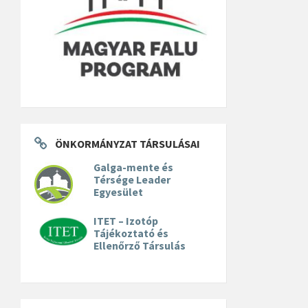
ÖNKORMÁNYZAT TÁRSULÁSAI
Galga-mente és
Térsége Leader
Egyesület
ITET – Izotóp
Tájékoztató és
Ellenőrző Társulás