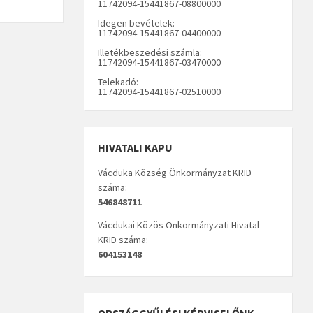
11742094-15441867-08800000
Idegen bevételek:
11742094-15441867-04400000
Illetékbeszedési számla:
11742094-15441867-03470000
Telekadó:
11742094-15441867-02510000
HIVATALI KAPU
Vácduka Község Önkormányzat KRID
száma:
546848711
Vácdukai Közös Önkormányzati Hivatal
KRID száma:
604153148
ORSZÁGGYŰLÉSI KÉPVISELŐNK