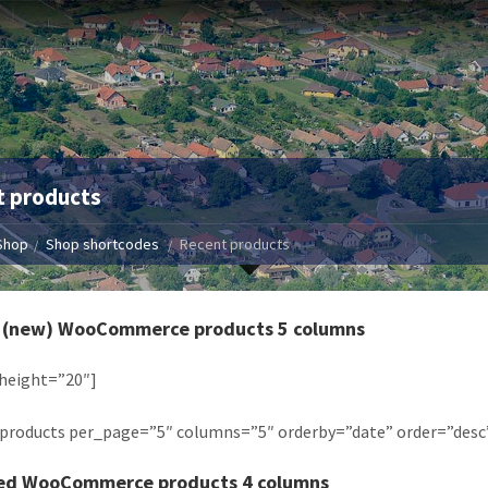
t products
Shop
Shop shortcodes
Recent products
 (new) WooCommerce products 5 columns
height=”20″]
products per_page=”5″ columns=”5″ orderby=”date” order=”desc
ed WooCommerce products 4 columns